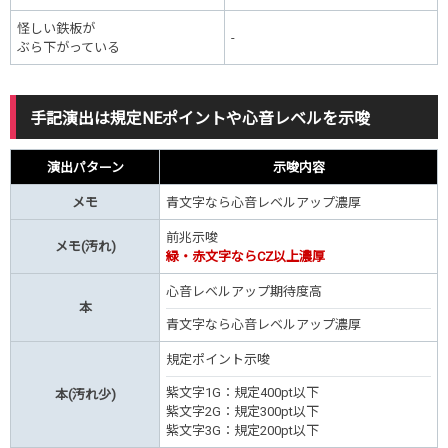
怪しい鉄板が
-
ぶら下がっている
手記演出は規定NEポイントや心音レベルを示唆
演出パターン
示唆内容
メモ
青文字なら心音レベルアップ濃厚
前兆示唆
メモ(汚れ)
緑・赤文字ならCZ以上濃厚
心音レベルアップ期待度高
本
青文字なら
心音レベルアップ濃厚
規定ポイント示唆
紫文字1G：規定400pt以下
本(汚れ少)
紫文字2G：規定300pt以下
紫文字3G：規定200pt以下