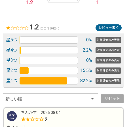
1.2
1
1.2
★
☆
☆
☆
☆
レビュー書く
口コミ件数45
星5つ
0%
対象評価のみ表示
星4つ
2.2%
対象評価のみ表示
星3つ
0%
対象評価のみ表示
星2つ
15.5%
対象評価のみ表示
星1つ
82.2%
対象評価のみ表示
リセット
ちんかす
｜
2026.08.04
2
★
★
☆
☆
☆