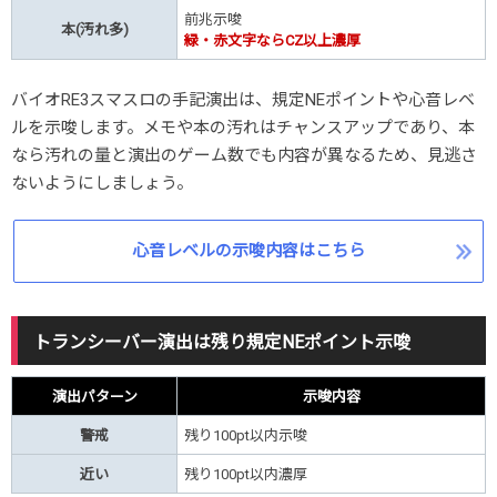
前兆示唆
本
(汚れ多)
緑・赤文字ならCZ以上濃厚
バイオRE3スマスロの手記演出は、規定NEポイントや心音レベ
ルを示唆します。メモや本の汚れはチャンスアップであり、本
なら汚れの量と演出のゲーム数でも内容が異なるため、見逃さ
ないようにしましょう。
心音レベルの示唆内容はこちら
トランシーバー演出は残り規定NEポイント示唆
演出パターン
示唆内容
警戒
残り100pt以内示唆
近い
残り100pt以内濃厚