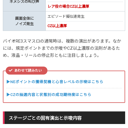
ネメシスの叫び声
レア役の場合CZ以上濃厚
エピソード擬似連発生
画面全体に
ノイズ発生
CZ以上濃厚
バイオRE3スマスロの通常時は、複数の演出があります。なか
には、規定ポイントまでの示唆やCZ以上濃厚の法則があるた
め、液晶・リールの停止形ともに注目しましょう。
あわせて読みたい
▶NEポイントの獲得契機と心音レベルの示唆はこちら
▶CZの抽選内容と状態別の成功期待度はこちら
ステージごとの固有演出と示唆内容