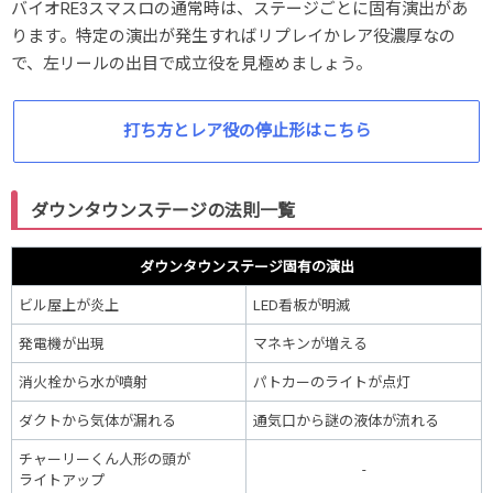
バイオRE3スマスロの通常時は、ステージごとに固有演出があ
ります。特定の演出が発生すればリプレイかレア役濃厚なの
で、左リールの出目で成立役を見極めましょう。
打ち方とレア役の停止形はこちら
ダウンタウンステージの法則一覧
ダウンタウンステージ固有の演出
ビル屋上が炎上
LED看板が明滅
発電機が出現
マネキンが増える
消火栓から水が噴射
パトカーのライトが点灯
ダクトから気体が漏れる
通気口から謎の液体が流れる
チャーリーくん人形の頭が
-
ライトアップ