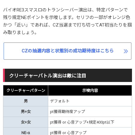
バイオRE3スマスロのトランシーバー演出は、特定パターンで
残り規定NEポイントを示唆します。セリフの一部がオレンジ色
かつ「近い」であれば、CZ当選まで打ち切ってAT初当たりを掴
み取りましょう。
CZの抽選内容と状態別の成功期待度はこちら
クリーチャーバトル演出は敵に注目
クリーチャーパターン
示唆内容
男
デフォルト
男+女
pt獲得期待度アップ
女+女
pt獲得 or 心音アップ+規定400pt以下
NE-α
pt獲得 or 心音アップ