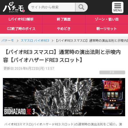
LバイオRE3解析
終了画面
ゾーン・狙い目
CZ終了時のボイス
やめどき
朝一リセット
天井・期待値
上位後の恩恵
地下倉庫
ボーナス
上位CZ
上位AT
パンデミックチャンス
インフェルノチャンス
ロングフリーズ
設定差まとめ
前兆ステージ
NEポイント
CZネメシスバトル
通常時の演出
エンディング
ミッション
裏ボタン
AT解析
パチーモ
スマスロ バイオRE3
【バイオRE3 スマスロ】通常時の演出法則と示唆内
【バイオRE3 スマスロ】通常時の演出法則と示唆内
容【バイオハザードRE3 スロット】
更新日:2026年6月22日(月) 13:57
PR
バイオRE3スマスロ(バイオハザードRE3 スロット)の通常時の演出法則をご紹介。演