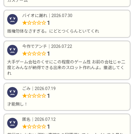
カスアーム
バイオに謝れ
｜
2026.07.30
1
★
☆
☆
☆
☆
版権勿体なさすぎる。にどとつくらんといてくれ
今作でアンチ
｜
2026.07.22
1
★
☆
☆
☆
☆
大手ゲーム会社のくせにこの程度のゲーム性 お前の会社じゃ二
度とみんなが納得できる出来のスロット作れんよ。撤退してく
れ
ごみ
｜
2026.07.19
1
★
☆
☆
☆
☆
才能無し！
匿名
｜
2026.07.12
1
★
☆
☆
☆
☆