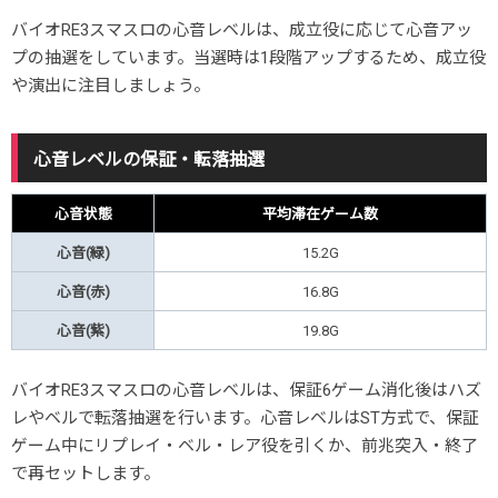
バイオRE3スマスロの心音レベルは、成立役に応じて心音アッ
プの抽選をしています。当選時は1段階アップするため、成立役
や演出に注目しましょう。
心音レベルの保証・転落抽選
心音状態
平均滞在ゲーム数
心音(緑)
15.2G
心音(赤)
16.8G
心音(紫)
19.8G
バイオRE3スマスロの心音レベルは、保証6ゲーム消化後はハズ
レやベルで転落抽選を行います。心音レベルはST方式で、保証
ゲーム中にリプレイ・ベル・レア役を引くか、前兆突入・終了
で再セットします。