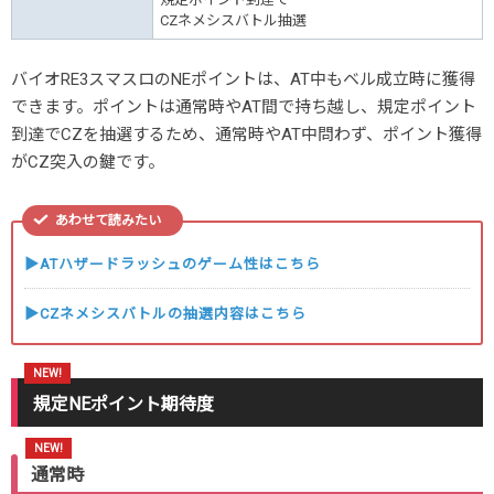
CZネメシスバトル抽選
バイオRE3スマスロのNEポイントは、AT中もベル成立時に獲得
できます。ポイントは通常時やAT間で持ち越し、規定ポイント
到達でCZを抽選するため、通常時やAT中問わず、ポイント獲得
がCZ突入の鍵です。
あわせて読みたい
▶ATハザードラッシュのゲーム性はこちら
▶CZネメシスバトルの抽選内容はこちら
規定NEポイント期待度
通常時