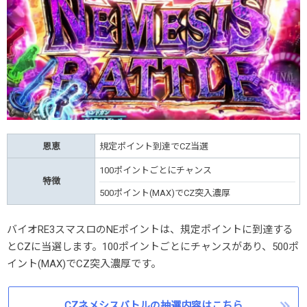
恩恵
規定ポイント到達でCZ当選
100ポイントごとにチャンス
特徴
500ポイント(MAX)でCZ突入濃厚
バイオRE3スマスロのNEポイントは、規定ポイントに到達する
とCZに当選します。100ポイントごとにチャンスがあり、500ポ
イント(MAX)でCZ突入濃厚です。
CZネメシスバトルの抽選内容はこちら