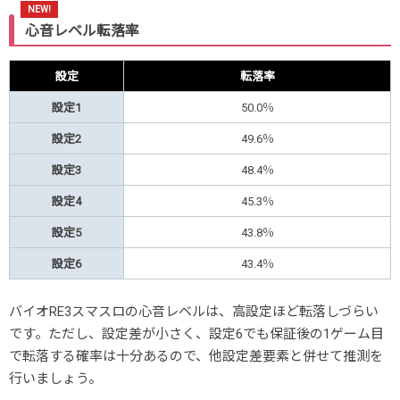
心音レベル転落率
設定
転落率
設定1
50.0％
設定2
49.6％
設定3
48.4％
設定4
45.3％
設定5
43.8％
設定6
43.4％
バイオRE3スマスロの心音レベルは、高設定ほど転落しづらい
です。ただし、設定差が小さく、設定6でも保証後の1ゲーム目
で転落する確率は十分あるので、他設定差要素と併せて推測を
行いましょう。