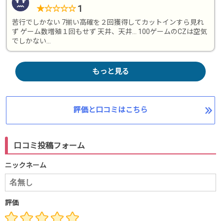
1
★
☆
☆
☆
☆
苦行でしかない 7揃い高確を２回獲得してカットインすら見れ
ず ゲーム数増殖１回もせず 天井、天井… 100ゲームのCZは空気
でしかない…
もっと見る
評価と口コミはこちら
口コミ投稿フォーム
ニックネーム
評価