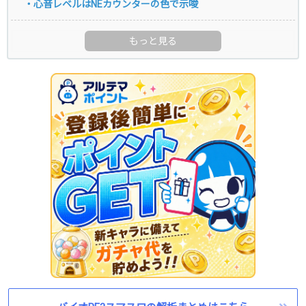
・心音レベルはNEカウンターの色で示唆