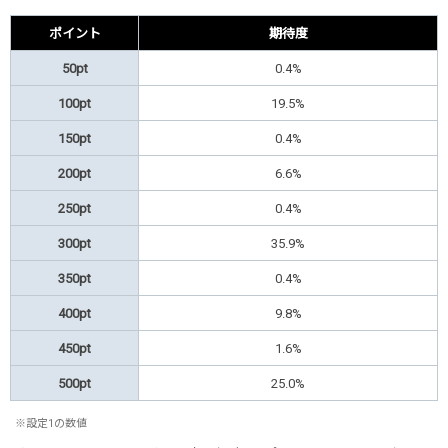
ポイント
期待度
50pt
0.4%
100pt
19.5%
150pt
0.4%
200pt
6.6%
250pt
0.4%
300pt
35.9%
350pt
0.4%
400pt
9.8%
450pt
1.6%
500pt
25.0%
※設定1の数値