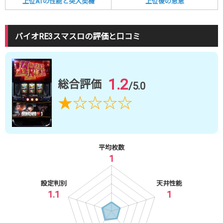
上位ATの性能と突入契機
上位後の恩恵
バイオRE3スマスロの評価と口コミ
1.2
総合評価
/5.0
★
☆
☆
☆
☆
平均枚数
1
設定判別
天井性能
1.1
1