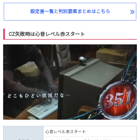
設定差一覧と判別要素まとめはこちら
CZ失敗時は心音レベル赤スタート
心音レベル赤スタート