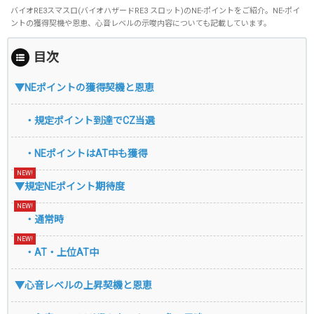
バイオRE3スマスロ(バイオハザードRE3 スロット)のNE-ポイントをご紹介。NE-ポイ
ントの獲得契機や恩恵、心音レベルの示唆内容についても記載しています。
目次
▼NEポイントの獲得契機と恩恵
・規定ポイント到達でCZ当選
・NEポイントはAT中も獲得
▼規定NEポイント期待度
・通常時
・AT・上位AT中
▼心音レベルの上昇契機と恩恵