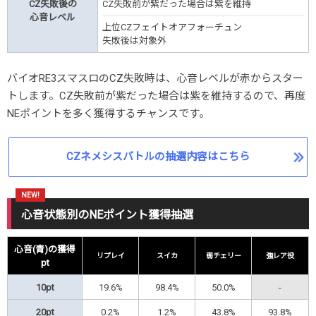
CZ失敗後の
CZ失敗前が紫だった場合は紫を維持
心音レベル
上位CZフェイトオアフォーチュン
失敗後は対象外
バイオRE3スマスロのCZ失敗時は、心音レベルが赤からスター
トします。CZ失敗前が紫だった場合は紫を維持するので、再度
NEポイントを多く獲得するチャンスです。
CZネメシスバトルの抽選内容はこちら
心音状態別のNEポイント獲得抽選
心音(青)の獲得
リプレイ
スイカ
弱チェリー
強レア役
pt
10pt
19.6%
98.4%
50.0%
-
20pt
0.2%
1.2%
43.8%
93.8%