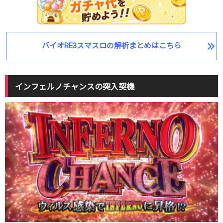
バイオRE3スマスロの解析まとめはこちら
インフェルノチャンスの突入契機