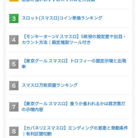
スロット(スマスロ)コイン単価ランキング
【モンキーターンV スマスロ】5枚役の設定差や出目・
カウント方法｜設定推測ツール付き
【東京グール スマスロ】トロフィーの設定示唆と出現
率
スマスロ万枚突破ランキング
【東京グール スマスロ】食うか食われるかは君次第だ
の示唆内容
【カバネリ2 スマスロ】エンディングの恩恵と発動条件
｜有利区間切断