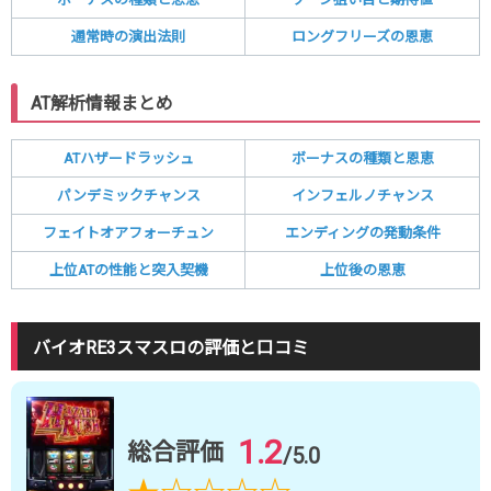
通常時の演出法則
ロングフリーズの恩恵
AT解析情報まとめ
ATハザードラッシュ
ボーナスの種類と恩恵
パンデミックチャンス
インフェルノチャンス
フェイトオアフォーチュン
エンディングの発動条件
上位ATの性能と突入契機
上位後の恩恵
バイオRE3スマスロの評価と口コミ
1.2
総合評価
/5.0