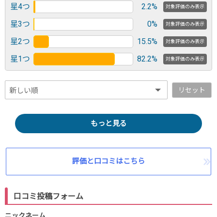
星4つ
2.2%
対象評価のみ表示
星3つ
0%
対象評価のみ表示
星2つ
15.5%
対象評価のみ表示
星1つ
82.2%
対象評価のみ表示
リセット
もっと見る
評価と口コミはこちら
口コミ投稿フォーム
ニックネーム