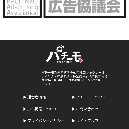
パチーモを運営する株式会社コレックホール
ディングスは景表法・特定商取引法に関する認
定資格「KTAA」の団体認証マークを取得して
います。
運営者情報
パチーモについて
広告掲載について
お問い合わせ
プライバシーポリシー
サイトマップ