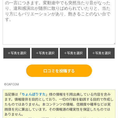
＋写真を選択
＋写真を選択
＋写真を選択
＋写真を選択
口コミを投稿する
©CAPCOM
当記事は「
ちょんぼりすた
」様の情報を引用出典している内容を含み
ます。情報提供を目的としており、一切の行動を勧誘する目的で作成し
たものではありません。
本コンテンツの情報、信頼度や確率などは実
践値を元に算出しています。その情報源の確実性を保証したものでは
ありません。