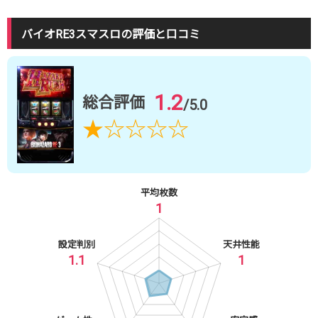
バイオRE3スマスロの評価と口コミ
1.2
総合評価
/5.0
★
☆
☆
☆
☆
平均枚数
1
設定判別
天井性能
1.1
1