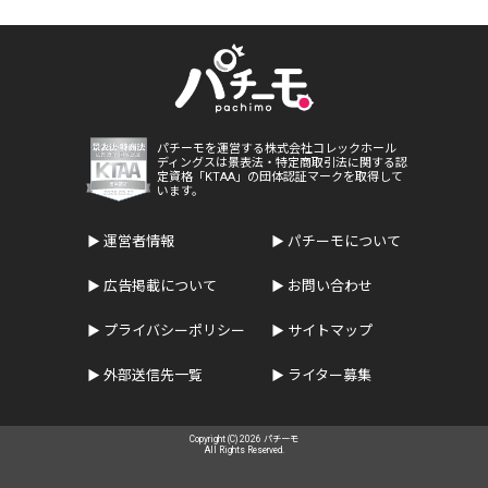
パチーモを運営する株式会社コレックホール
ディングスは景表法・特定商取引法に関する認
定資格「KTAA」の団体認証マークを取得して
います。
運営者情報
パチーモについて
広告掲載について
お問い合わせ
プライバシーポリシー
サイトマップ
外部送信先一覧
ライター募集
Copyright (C) 2026 パチーモ
All Rights Reserved.