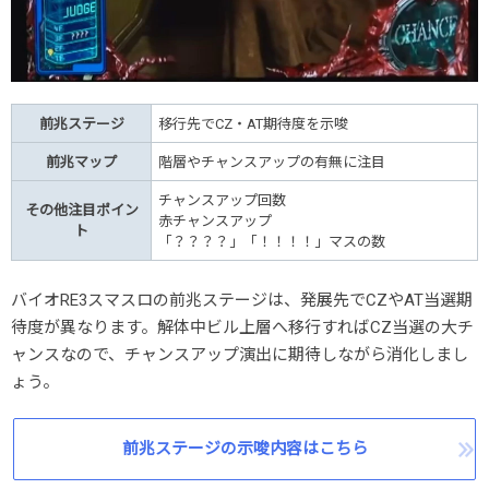
前兆ステージ
移行先でCZ・AT期待度を示唆
前兆マップ
階層やチャンスアップの有無に注目
チャンスアップ回数
その他注目ポイン
赤チャンスアップ
ト
「？？？？」「！！！！」マスの数
バイオRE3スマスロの前兆ステージは、発展先でCZやAT当選期
待度が異なります。解体中ビル上層へ移行すればCZ当選の大チ
ャンスなので、チャンスアップ演出に期待しながら消化しまし
ょう。
前兆ステージの示唆内容はこちら