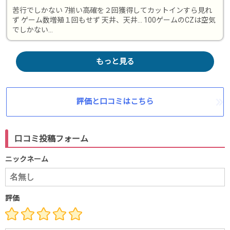
苦行でしかない 7揃い高確を２回獲得してカットインすら見れ
ず ゲーム数増殖１回もせず 天井、天井… 100ゲームのCZは空気
でしかない…
もっと見る
評価と口コミはこちら
口コミ投稿フォーム
ニックネーム
評価