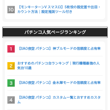
【モンキーターンV スマスロ】5枚役の設定差や出目・
カウント方法｜設定推測ツール付き
パチンコ人気ページランキング
【SAO夜空 パチンコ】神ブルモードの信頼度と占有率
おすすめのパチンコ台ランキング｜現行機種最強の人
気台10選
【SAO夜空 パチンコ】金木犀モードの信頼度と占有率
【SAO夜空 パチンコ】カスタム一覧とおすすめカスタ
ム