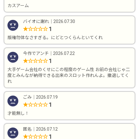
カスアーム
バイオに謝れ
｜
2026.07.30
1
★
☆
☆
☆
☆
版権勿体なさすぎる。にどとつくらんといてくれ
今作でアンチ
｜
2026.07.22
1
★
☆
☆
☆
☆
大手ゲーム会社のくせにこの程度のゲーム性 お前の会社じゃ二
度とみんなが納得できる出来のスロット作れんよ。撤退してく
れ
ごみ
｜
2026.07.19
1
★
☆
☆
☆
☆
才能無し！
匿名
｜
2026.07.12
1
★
☆
☆
☆
☆