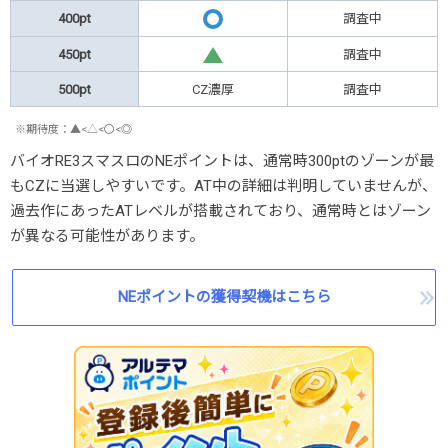
400pt
調査中
〇
450pt
△
調査中
500pt
CZ濃厚
調査中
※期待度：▲<△<〇<◎
バイオRE3スマスロのNEポイントは、通常時300ptのゾーンが最
もCZに当選しやすいです。AT中の詳細は判明していませんが、
過去作にあったATレベルが搭載されており、通常時とはゾーン
が異なる可能性があります。
NEポイントの獲得契機はこちら