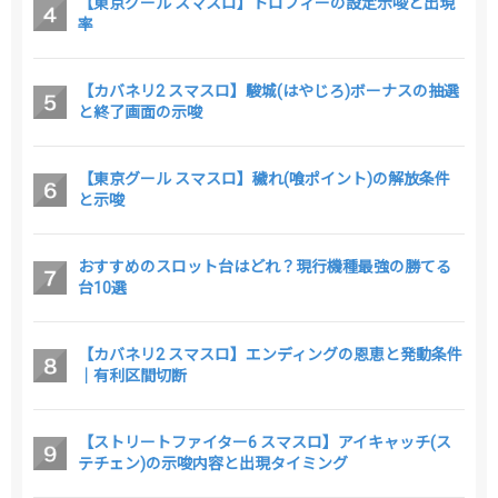
【東京グール スマスロ】トロフィーの設定示唆と出現
率
【カバネリ2 スマスロ】駿城(はやじろ)ボーナスの抽選
と終了画面の示唆
【東京グール スマスロ】穢れ(喰ポイント)の解放条件
と示唆
おすすめのスロット台はどれ？現行機種最強の勝てる
台10選
【カバネリ2 スマスロ】エンディングの恩恵と発動条件
｜有利区間切断
【ストリートファイター6 スマスロ】アイキャッチ(ス
テチェン)の示唆内容と出現タイミング