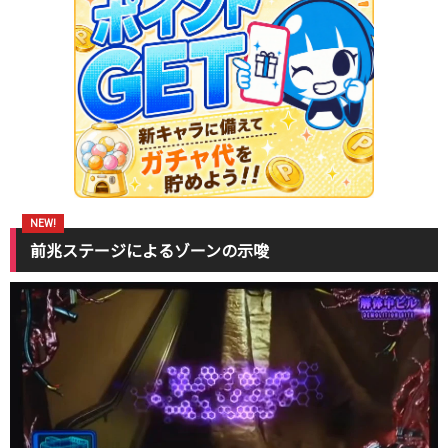
前兆ステージによるゾーンの示唆