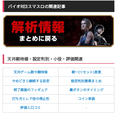
バイオRE3スマスロの関連記事
天井期待値・設定判別・小役・評価関連
天井ゲーム数や期待値
朝一(リセット)恩恵
やめどきと継続する目安
設定判別要素まとめ
終了画面のフィギュア
裏ボタンのタイミング
打ち方とレア役の停止形
コイン単価
評価と口コミ
-