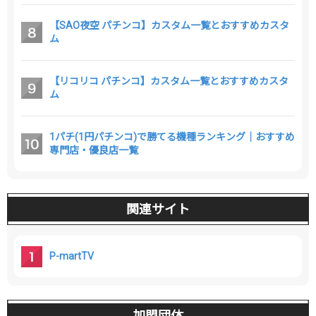
【SAO夜空 パチンコ】カスタム一覧とおすすめカスタ
ム
【リコリコ パチンコ】カスタム一覧とおすすめカスタ
ム
1パチ(1円パチンコ)で勝てる機種ランキング｜おすすめ
専門店・優良店一覧
関連サイト
P-martTV
加盟団体