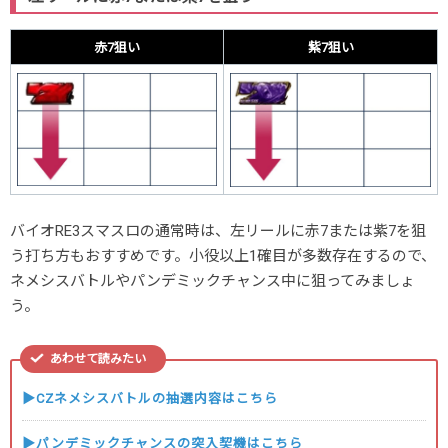
赤7狙い
紫7狙い
バイオRE3スマスロの通常時は、左リールに赤7または紫7を狙
う打ち方もおすすめです。小役以上1確目が多数存在するので、
ネメシスバトルやパンデミックチャンス中に狙ってみましょ
う。
あわせて読みたい
▶CZネメシスバトルの抽選内容はこちら
▶パンデミックチャンスの突入契機はこちら