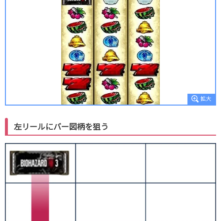
左リールにバー図柄を狙う