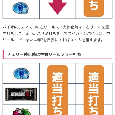
バイオRE3スマスロの左リールスイカ停止時は、右リールを適
当打ちしましょう。ハサミ打ちをしてスイカテンパイ時は、中
リールにバーまたは赤7を目安にすればスイカを狙えます。
チェリー停止時は中右リールフリー打ち