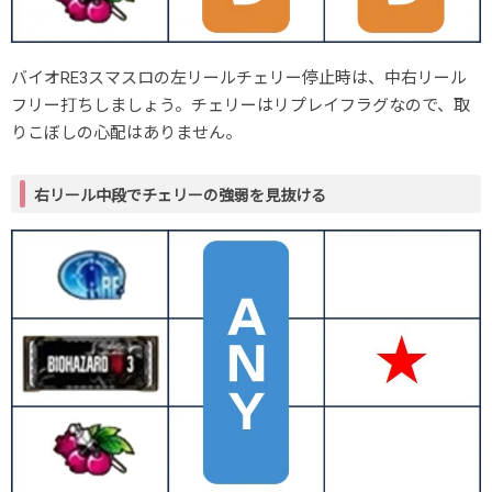
バイオRE3スマスロの左リールチェリー停止時は、中右リール
フリー打ちしましょう。チェリーはリプレイフラグなので、取
りこぼしの心配はありません。
右リール中段でチェリーの強弱を見抜ける