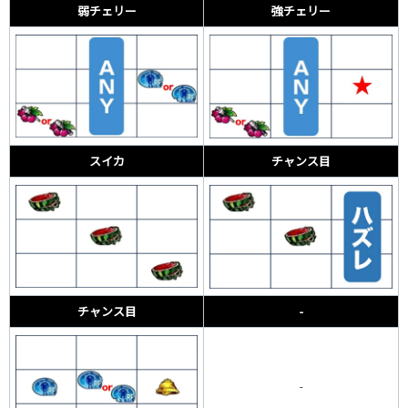
弱チェリー
強チェリー
スイカ
チャンス目
チャンス目
-
-