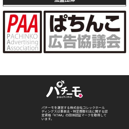
パチーモを運営する株式会社コレックホール
ディングスは景表法・特定商取引法に関する認
定資格「KTAA」の団体認証マークを取得して
います。