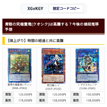
XGvKGY
限定コードコピー
青眼の究極霊竜(クオシク)は高騰する？今後の値段推移
予想
【値上がり】時間の経過と共に高騰
蒼翠の風霊使いウィン
I：Pマスカレーナ
閃刀姫-レイ
(RIRA-JP046)
(CHIM-JP049)
(20CP-JPC02)
買取
120,000円
買取
120,000円
買取
100,000円
販売
178,000円
販売
158,000円
販売
138,000円