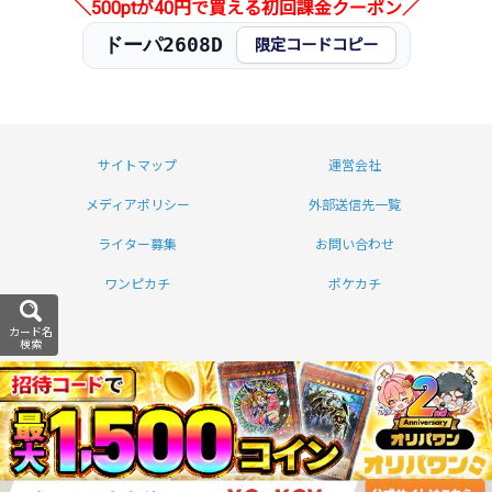
＼500ptが40円で買える初回課金クーポン／
ドーパ2608D
限定コードコピー
サイトマップ
運営会社
メディアポリシー
外部送信先一覧
ライター募集
お問い合わせ
ワンピカチ
ポケカチ
カード名
検索
遊戯カチを運営する株式会社コレックホールディ
ングスは、景表法・特定商取引法に関する認定
資格「KTAA」の団体認証マークを取得していま
す。