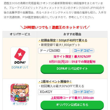
遊戯王OCGの青眼の究極霊竜(クオシク)の最新買取相場と値段推移をまとめていま
す。ブルーアイズスピリットアルティメットドラゴンのクオシク(SD47-JPP06)の今
後の高騰予想や高騰理由、売るべきタイミングやメルカリ価格の推移も紹介。入手方
法や流通枚数、PSA鑑定価格も紹介していますので、参考にしてください。
＼24時間いつでも！遊戯王のネットオリパ／
オリパサービス
おすすめ理由
・初課金限定！500ptが40円で買える
・新規登録で最大1,800ptゲット
ドーパ2608D
コードコピー
当サイト限定！最大92%OFF
8月31日(月)23：59までの限定配布
DOPAオリパ
DOPAオリパ公式サイト
・2周年イベント開催中！
・初回購入は最大30%OFFで買える
XGvKGY
コードコピー
上記招待コードで最大1,500coin
オリパワン
オリパワン公式はこちら