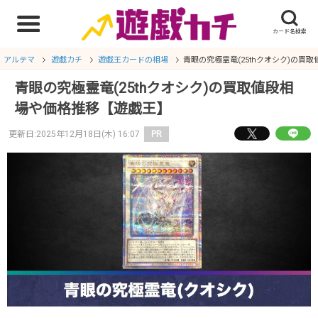
アルテマ
遊戯カチ
遊戯王カードの相場
青眼の究極霊竜(25thクオシク)の買
青眼の究極霊竜(25thクオシク)の買取値段相
場や価格推移【遊戯王】
更新日:2025年12月18日(木) 16:07
PR