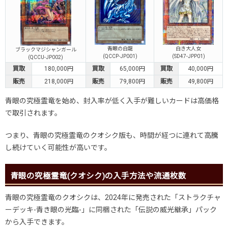
青眼の白龍
白き大人女
ブラックマジシャンガール
(QCCP-JP001)
(SD47-JPP01)
(QCCU-JP002)
買取
180,000円
買取
65,000円
買取
40,000円
販売
218,000円
販売
79,800円
販売
49,800円
青眼の究極霊竜を始め、封入率が低く入手が難しいカードは高価格
で取引されます。
つまり、青眼の究極霊竜のクオシク版も、時間が経つに連れて高騰
し続けていく可能性が高いです。
青眼の究極霊竜(クオシク)の入手方法や流通枚数
青眼の究極霊竜のクオシクは、2024年に発売された「ストラクチャ
ーデッキ-青き眼の光臨-」に同梱された「伝説の威光継承」パック
から入手できます。