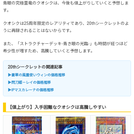
青眼の究極霊竜のクオシクは、今後も値上がりしていくと予想しま
す。
クオシクは25周年限定のレアリティであり、20thシークレットのよ
うに再録されることはないからです。
また、「ストラクチャーデッキ-青き眼の光臨-」も時間が経つほど
希少性が増すため、高騰していくと予想します。
20thシークレットの関連記事
▶蒼翠の風霊使いウィンの価格推移
▶閃刀姫－レイの価格推移
▶IPマスカレーナの価格推移
【値上がり】入手困難なクオシクは高騰しやすい