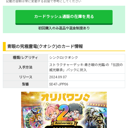
記載の金額は常に変動する前提で参考にしてください
カードラッシュ通販の在庫を見る
初回購入のみ返品や返金制度あり
青眼の究極霊竜(クオシク)のカード情報
種類/レアリティ
シンクロ/クオシク
ストラクチャーデッキ-青き眼の光臨-の「伝説の
入手方法
威光継承」パックに封入
リリース
2024.09.07
型番
SD47-JPP06