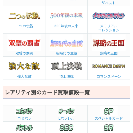
ザベスト
二つの伝説
500年後の未来
メモリアル
コレクション
双璧の覇者
新時代の主役
謀略の王国
強大な敵
頂上決戦
ロマンスドーン
レアリティ別のカード買取値段一覧
コミパラ
L
パラレル
スペシャルカード