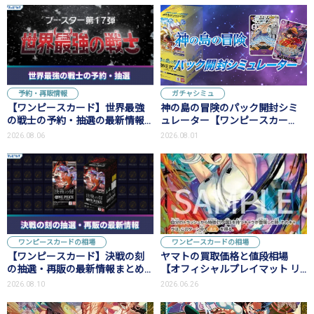
予約・再販情報
ガチャシミュ
【ワンピースカード】世界最強
神の島の冒険のパック開封シミ
の戦士の予約・抽選の最新情報
ュレーター【ワンピースカー
まとめ
ド】
2026.08.06
2026.08.01
ワンピースカードの相場
ワンピースカードの相場
【ワンピースカード】決戦の刻
ヤマトの買取価格と値段相場
の抽選・再販の最新情報まとめ
【オフィシャルプレイマット リ
【7/1更新】
ミテッドエディションvol.6】
2026.08.10
2026.06.26