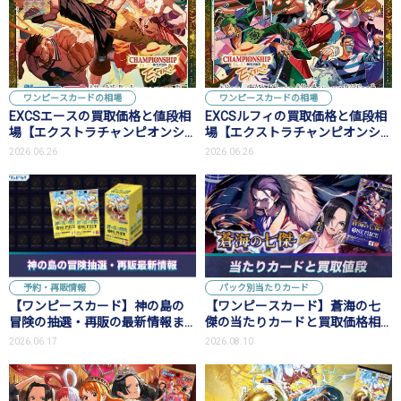
ワンピースカードの相場
ワンピースカードの相場
EXCSエースの買取価格と値段相
EXCSルフィの買取価格と値段相
場【エクストラチャンピオンシ
場【エクストラチャンピオンシ
ップ ベスト64】
ップ ベスト32】
2026.06.26
2026.06.26
予約・再販情報
パック別当たりカード
【ワンピースカード】神の島の
【ワンピースカード】蒼海の七
冒険の抽選・再販の最新情報ま
傑の当たりカードと買取価格相
とめ
場
2026.06.17
2026.08.10