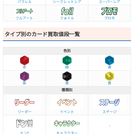
パラレル
シークレットレア
スーパーレア
フルアート
フォイル
プロモ
タイプ別のカード買取値段一覧
色別
赤
緑
青
紫
黒
黄
種類別
リーダー
イベント
ステージ
-
ドン!!
キャラクター