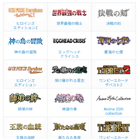
ヒロインズ
世界最強の戦士
決戦の刻
エディション2
神の島の冒険
エッグヘッド
蒼海の七傑
クライシス
ヒロインズ
受け継がれる意志
ワンピースカード
エディション
ザベスト2
師弟の絆
神速の拳
Anime 25th
collection
王族の血統
新たなる皇帝
ワンピースカード