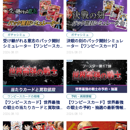
ガチャシミュ
ガチャシミュ
受け継がれる意志のパック開封
決戦の刻のパック開封シミュレ
シミュレーター【ワンピースカ
ーター【ワンピースカード】
ード】
2026.08.01
2026.08.01
ワンピースカードの相場
予約・再販情報
【ワンピースカード】世界最強
【ワンピースカード】世界最強
の戦士の当たりカードと買取値
の戦士の予約・抽選の最新情報
段予想
まとめ
2026.08.10
2026.08.10