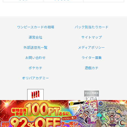
ワンピースカードの相場
パック別当たりカード
運営会社
サイトマップ
外部送信先一覧
メディアポリシー
お問い合わせ
ライター募集
ポケカチ
遊戯カチ
オリパアカデミー
ワンピカチは東証スタンダード上場の
ワンピカチを運営する株式会社コレックホール
株式会社コレックホールディングスが運営してい
ディングスは
景表法・特定商取引法に関する認定
ます。
資格「KTAA」の団体認証マークを取得していま
証券コード：6578
す。