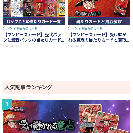
パック別当たりカード
パック別当たりカード
【ワンピースカード】歴代パッ
【ワンピースカード】受け継が
クと最新パックの当たりカード
れる意志の当たりカードと買取
一覧
価格相場まとめ
2026.02.27
2026.08.10
人気記事ランキング