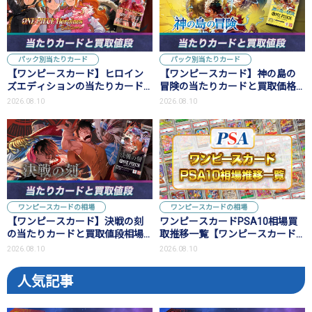
パック別当たりカード
パック別当たりカード
【ワンピースカード】ヒロイン
【ワンピースカード】神の島の
ズエディションの当たりカード
冒険の当たりカードと買取価格
と買取値段相場【エクストラブ
相場まとめ【最新弾】
2026.08.10
2026.08.10
ースター3弾】
ワンピースカードの相場
ワンピースカードの相場
【ワンピースカード】決戦の刻
ワンピースカードPSA10相場買
の当たりカードと買取値段相場
取推移一覧【ワンピースカード
まとめ
の最新相場】
2026.08.10
2026.08.10
人気記事