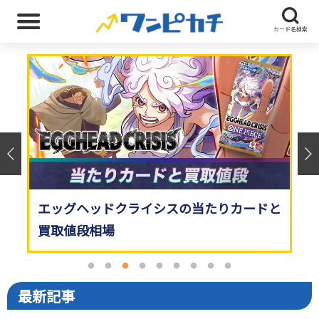
歴代パックと最新パックの当たりカード一
決戦の刻の当たりカードと買取値段相場
神の島の冒険の当たりカードと買取値段相
エッグヘッドクライシスの当たりカードと
ヒロインズエディションの当たりカードと
受け継がれる意志の当たりカードと買取値
ワンピカ平均｜買取上位150枚の相場推移
ワンピースカード高額ランキング100選！
ワンピカ開封シミュレーター！パック封入
覧
場
買取値段相場
買取値段相場
段相場
高騰カードの最新傾向
率をリアルに再現
最新記事