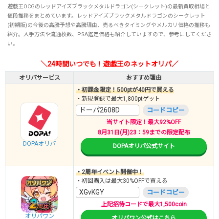
遊戯王OCGのレッドアイズブラックメタルドラゴン(シークレット)の最新買取相場と
値段推移をまとめています。レッドアイズブラックメタルドラゴンのシークレット
(初期版)の今後の高騰予想や高騰理由、売るべきタイミングやメルカリ価格の推移も
紹介。入手方法や流通枚数、PSA鑑定価格も紹介していますので、参考にしてくださ
い。
＼24時間いつでも！遊戯王のネットオリパ／
オリパサービス
おすすめ理由
・初課金限定！500ptが40円で買える
・新規登録で最大1,800ptゲット
ドーパ2608D
コードコピー
当サイト限定！最大92%OFF
8月31日(月)23：59までの限定配布
DOPAオリパ
DOPAオリパ公式サイト
・2周年イベント開催中！
・初回購入は最大30%OFFで買える
XGvKGY
コードコピー
上記招待コードで最大1,500coin
オリパワン
オリパワン公式はこちら