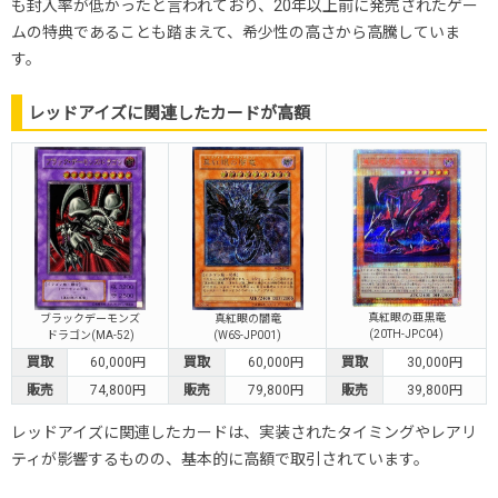
も封入率が低かったと言われており、20年以上前に発売されたゲー
ムの特典であることも踏まえて、希少性の高さから高騰していま
す。
レッドアイズに関連したカードが高額
真紅眼の亜黒竜
ブラックデーモンズ
真紅眼の闇竜
(20TH-JPC04)
ドラゴン
(MA-52)
(W6S-JP001)
買取
60,000円
買取
60,000円
買取
30,000円
販売
74,800円
販売
79,800円
販売
39,800円
レッドアイズに関連したカードは、実装されたタイミングやレアリ
ティが影響するものの、基本的に高額で取引されています。