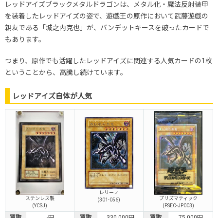
レッドアイズブラックメタルドラゴンは、メタル化・魔法反射装甲
を装着したレッドアイズの姿で、遊戯王の原作において武藤遊戯の
親友である「城之内克也」が、バンデットキースを破ったカードで
もあります。
つまり、原作でも活躍したレッドアイズに関連する人気カードの1枚
ということから、高騰し続けています。
レッドアイズ自体が人気
レリーフ
ステンレス製
プリズマティック
(301-056)
(YCSJ)
(PSEC-JP003)
買取
-円
買取
330,000円
買取
75,000円