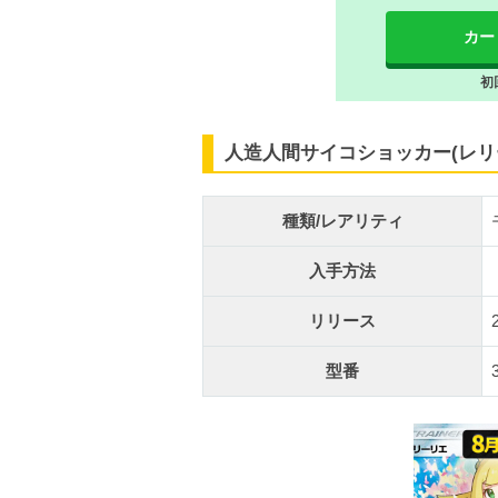
カー
初
人造人間サイコショッカー(レリ
種類/レアリティ
入手方法
リリース
型番