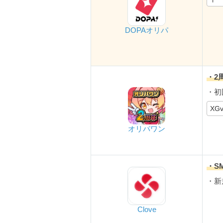
DOPAオリパ
・2
・初
XG
オリパワン
・S
・新
Clove