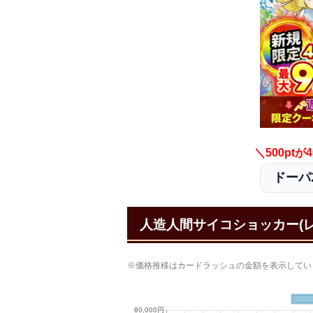
＼500pt
ドーパ2
人造人間サイコショッカー(
※価格推移はカードラッシュの金額を表示してい