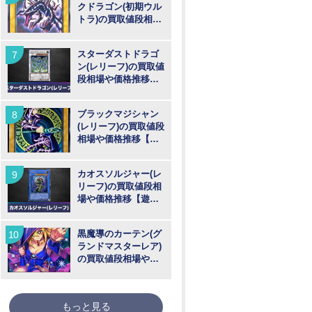
クドラゴン(初期ウル
トラ)の買取値段相場
や価格推移【遊戯
王】
スターダストドラゴ
ン(レリーフ)の買取値
段相場や価格推移
【遊戯王】
ブラックマジシャン
(レリーフ)の買取値段
相場や価格推移【遊
戯王】
カオスソルジャー(レ
リーフ)の買取値段相
場や価格推移【遊戯
王】
黒魔導のカーテン(グ
ランドマスターレア)
の買取値段相場や価
格推移【遊戯王】
もっと見る