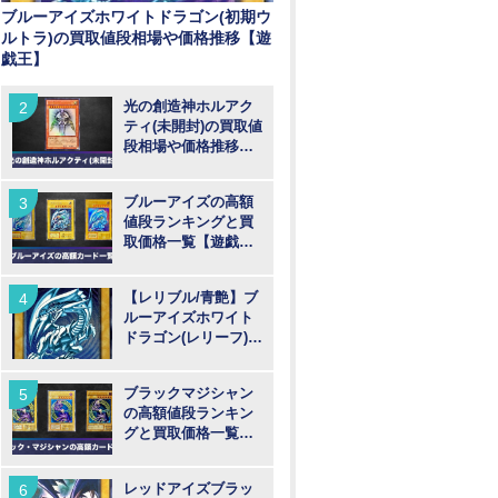
ブルーアイズホワイトドラゴン(初期ウ
ルトラ)の買取値段相場や価格推移【遊
戯王】
光の創造神ホルアク
ティ(未開封)の買取値
段相場や価格推移
【遊戯王】
ブルーアイズの高額
値段ランキングと買
取価格一覧【遊戯
王】
【レリブル/青艶】ブ
ルーアイズホワイト
ドラゴン(レリーフ)の
買取値段相場や価格
推移【遊戯王】
ブラックマジシャン
の高額値段ランキン
グと買取価格一覧
【遊戯王】
レッドアイズブラッ