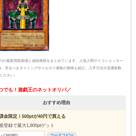
ーフ)の最新買取相場と値段推移をまとめています。人造人間サイコショッカー
高騰理由、売るべきタイミングやメルカリ価格の推移も紹介。入手方法や流通枚数、
てください。
いつでも！遊戯王のネットオリパ／
おすすめ理由
課金限定！500ptが40円で買える
規登録で最大1,800ptゲット
パ2608D
コードコピー