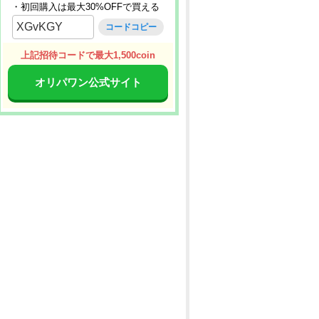
・初回購入は最大30%OFFで買える
XGvKGY
コードコピー
上記招待コードで最大1,500coin
オリパワン公式サイト