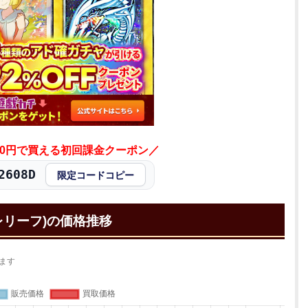
が40円で買える初回課金クーポン／
608D
限定コードコピー
レリーフ)の価格推移
ます