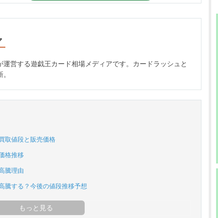
マ
が運営する遊戯王カード相場メディアです。カードラッシュと
新。
の買取値段と販売価格
価格推移
高騰理由
は高騰する？今後の値段推移予想