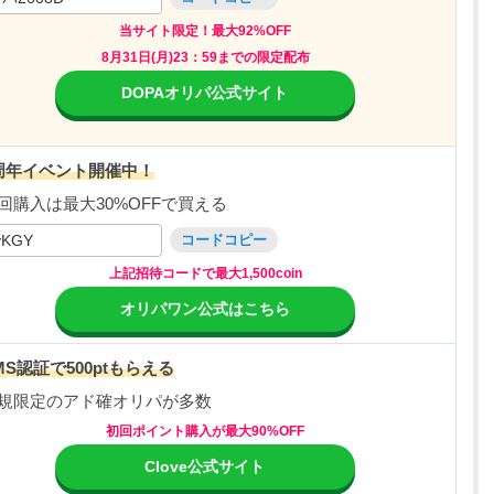
当サイト限定！最大92%OFF
8月31日(月)23：59までの限定配布
DOPAオリパ公式サイト
周年イベント開催中！
回購入は最大30%OFFで買える
vKGY
コードコピー
上記招待コードで最大1,500coin
オリパワン公式はこちら
MS認証で500ptもらえる
規限定のアド確オリパが多数
初回ポイント購入が最大90%OFF
Clove公式サイト