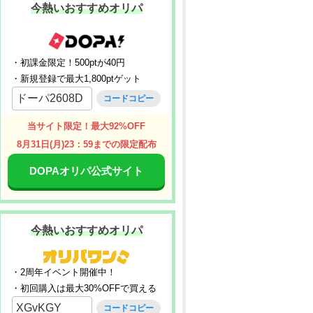
今熱いおすすめオリパ
・初課金限定！500ptが40円
・新規登録で最大1,800ptゲット
ドーパ2608D
コードコピー
当サイト限定！最大92%OFF
8月31日(月)23：59までの限定配布
DOPAオリパ公式サイト
今熱いおすすめオリパ
・2周年イベント開催中！
・初回購入は最大30%OFFで買える
XGvKGY
コードコピー