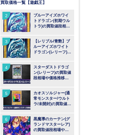
買取価格一覧【遊戯王】
ブルーアイズホワイ
トドラゴン(初期ウル
トラ)の買取値段相場
や価格推移【遊戯
王】
【レリブル/青艶】ブ
ルーアイズホワイト
ドラゴン(レリーフ)の
買取値段相場や価格
推移【遊戯王】
スターダストドラゴ
ン(レリーフ)の買取値
段相場や価格推移
【遊戯王】
カオスソルジャー(通
常モンスター/ウルト
ラ/未開封)の買取値段
相場や価格推移【遊
戯王】
黒魔導のカーテン(グ
ランドマスターレア)
の買取値段相場や価