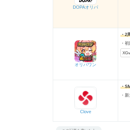
DOPAオリパ
・2
・初
XG
オリパワン
・S
・新
Clove