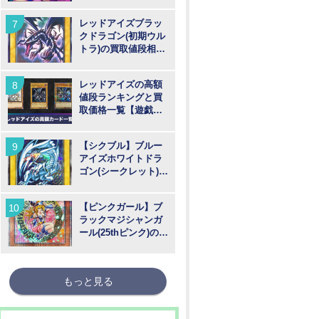
格推移【遊戯王】
レッドアイズブラッ
クドラゴン(初期ウル
トラ)の買取値段相場
や価格推移【遊戯
王】
レッドアイズの高額
値段ランキングと買
取価格一覧【遊戯
王】
【シクブル】ブルー
アイズホワイトドラ
ゴン(シークレット)の
買取値段相場や価格
推移【遊戯王】
【ピンクガール】ブ
ラックマジシャンガ
ール(25thピンク)の買
取値段相場や価格推
移【遊戯王】
もっと見る