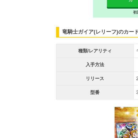
初
竜騎士ガイア(レリーフ)のカー
種類/レアリティ
入手方法
リリース
型番