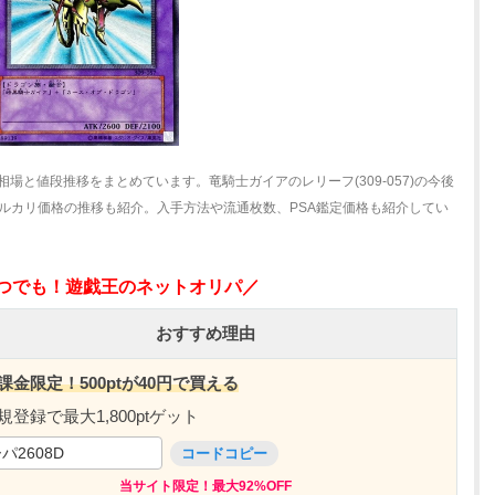
相場と値段推移をまとめています。竜騎士ガイアのレリーフ(309-057)の今後
ルカリ価格の推移も紹介。入手方法や流通枚数、PSA鑑定価格も紹介してい
いつでも！遊戯王のネットオリパ／
おすすめ理由
課金限定！500ptが40円で買える
規登録で最大1,800ptゲット
パ2608D
コードコピー
当サイト限定！最大92%OFF