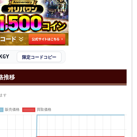
KGY
限定コードコピー
格推移
ます