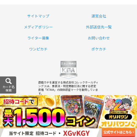
サイトマップ
運営会社
メディアポリシー
外部送信先一覧
ライター募集
お問い合わせ
ワンピカチ
ポケカチ
遊戯カチを運営する株式会社コレックホールディ
ングスは、景表法・特定商取引法に関する認定
カード名
資格「KTAA」の団体認証マークを取得していま
検索
す。
Copyright (C) 2026 遊戯カチ
All Rights Reserved.