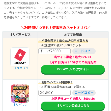
遊戯王OCGの究極完全態グレートモス(レリーフ)の最新買取相場と値段推移をまとめ
ています。究極完全態グレートモスのレリーフ(DL5-136)の今後の高騰予想や高騰理
由、売るべきタイミングやメルカリ価格の推移も紹介。入手方法や流通枚数、PSA鑑
定価格も紹介していますので、参考にしてください。
＼24時間いつでも！遊戯王のネットオリパ／
オリパサービス
おすすめ理由
・初課金限定！500ptが40円で買える
・新規登録で最大1,800ptゲット
ドーパ2608D
コードコピー
当サイト限定！最大92%OFF
8月31日(月)23：59までの限定配布
DOPAオリパ
DOPAオリパ公式サイト
・2周年イベント開催中！
・初回購入は最大30%OFFで買える
XGvKGY
コードコピー
上記招待コードで最大1,500coin
オリパワン
オリパワン公式はこちら