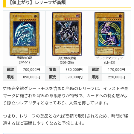
【値上がり】レリーフが高額
青眼の白龍
ブラックマジシャン
真紅眼の黒竜
(SM-51)
(LN-53)
(301-056)
買取
700,000円
買取
330,000円
買取
170,000円
販売
898,000円
販売
398,000円
販売
228,000円
究極完全態グレートモスを含めた当時のレリーフは、イラストや星
マークに施された深みのある彫りが特徴で、カードへの特別感がよ
り際立つレアリティとなっており、人気を博しています。
つまり、レリーフの美品となれば高額で取引されるため、時間が経
過するほど高騰しやすくなると予想します。