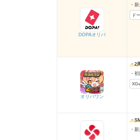
・新
ドー
DOPAオリパ
・2
・初
XG
オリパワン
・S
・新