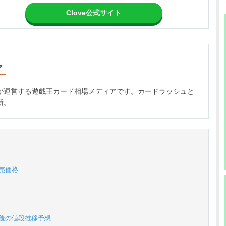
Clove公式サイト
マ
が運営する遊戯王カード相場メディアです。カードラッシュと
新。
売価格
今後の値段推移予想