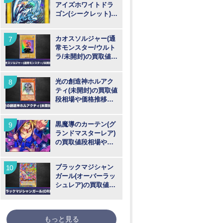
アイズホワイトドラ
ゴン(シークレット)の
買取値段相場や価格
推移【遊戯王】
カオスソルジャー(通
常モンスター/ウルト
ラ/未開封)の買取値段
相場や価格推移【遊
戯王】
光の創造神ホルアク
ティ(未開封)の買取値
段相場や価格推移
【遊戯王】
黒魔導のカーテン(グ
ランドマスターレア)
の買取値段相場や価
格推移【遊戯王】
ブラックマジシャン
ガール(オーバーラッ
シュレア)の買取値段
相場や価格推移【遊
戯王ラッシュデュエ
ル】
もっと見る