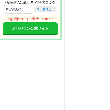
・初回購入は最大30%OFFで買える
XGvKGY
コードコピー
上記招待コードで最大1,500coin
オリパワン公式サイト