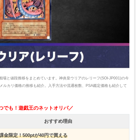
場と値段推移をまとめています。神炎皇ウリアのレリーフ(SOI-JP001)の今
メルカリ価格の推移も紹介。入手方法や流通枚数、PSA鑑定価格も紹介して
いつでも！遊戯王のネットオリパ／
おすすめ理由
課金限定！500ptが40円で買える