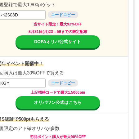
規登録で最大1,800ptゲット
パ2608D
コードコピー
当サイト限定！最大92%OFF
8月31日(月)23：59までの限定配布
DOPAオリパ公式サイト
周年イベント開催中！
回購入は最大30%OFFで買える
vKGY
コードコピー
上記招待コードで最大1,500coin
オリパワン公式はこちら
MS認証で500ptもらえる
規限定のアド確オリパが多数
初回ポイント購入が最大90%OFF