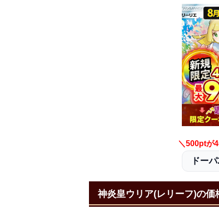
＼500pt
ドーパ2
神炎皇ウリア(レリーフ)の価