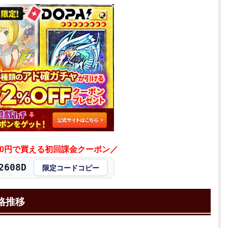
が40円で買える初回課金クーポン／
608D
限定コードコピー
格推移