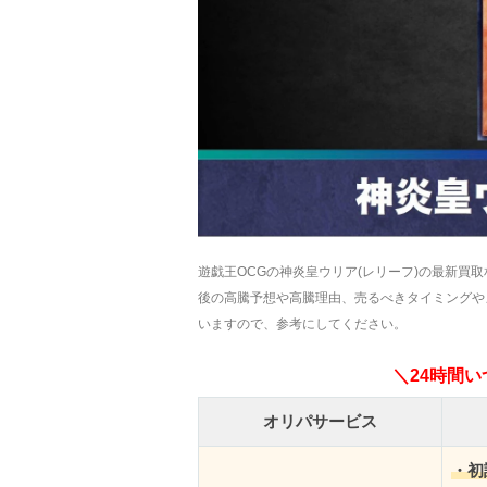
遊戯王OCGの神炎皇ウリア(レリーフ)の最新買取相
後の高騰予想や高騰理由、売るべきタイミングや
いますので、参考にしてください。
＼24時間
オリパサービス
・初