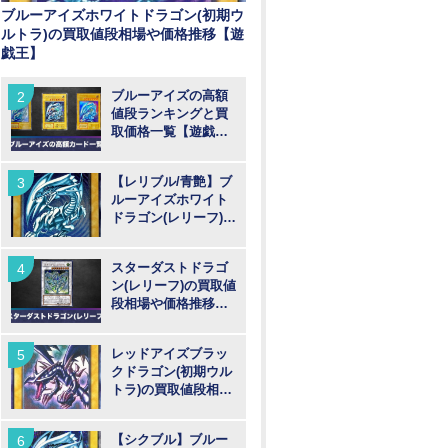
ブルーアイズホワイトドラゴン(初期ウ
ルトラ)の買取値段相場や価格推移【遊
戯王】
ブルーアイズの高額
値段ランキングと買
取価格一覧【遊戯
王】
【レリブル/青艶】ブ
ルーアイズホワイト
ドラゴン(レリーフ)の
買取値段相場や価格
推移【遊戯王】
スターダストドラゴ
ン(レリーフ)の買取値
段相場や価格推移
【遊戯王】
レッドアイズブラッ
クドラゴン(初期ウル
トラ)の買取値段相場
や価格推移【遊戯
王】
【シクブル】ブルー