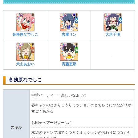
各務原なでしこ
志摩リン
大垣千明
-
犬山あおい
斉藤恵那
各務原なでしこ
中華パーティー 楽しいなぁ Lv5
春キャンのときりょうりミッションのとちゅうにつながりが
すごくあがる
お団子ヘアーだよー Lv4
スキル
水辺のキャンプ場でくつろぐミッションのおわりにつながり