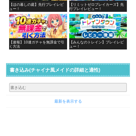
【ほの暮しの庭】先行プレイレビ
【リミットゼロブレイカーズ】先
ュー！
行プレイレビュー！
【速報】10連ガチャを無課金で引
【みんなのトレイン】プレイレビ
く方法
ュー！
書き込み
(チャイナ風メイドの詳細と適性)
最新を表示する