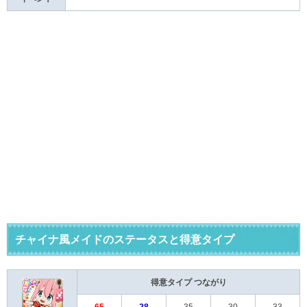
チャイナ風メイドのステータスと得意タイプ
得意タイプ
つながり
65
28
35
30
33