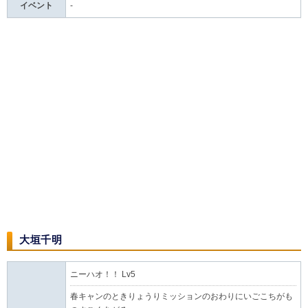
イベント
-
大垣千明
ニーハオ！！ Lv5
春キャンのときりょうりミッションのおわりにいごこちがも