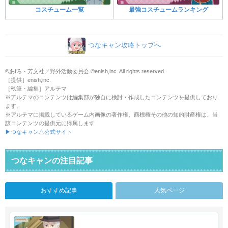
コスチューム一覧
最強コスチュームランキング
つなキャン攻略トップへ
©あfろ・芳文社／野外活動委員会 ©enish,inc. All rights reserved.
［提供］enish,inc.
［執筆・編集］アルテマ
※アルテマのコンテンツは編集部が独自に検討・作成したコンテンツを提供しており
ます。
※アルテマに掲載しているゲーム内画像の著作権、商標権その他の知的財産権は、当
該コンテンツの提供元に帰属します
▶つなキャン△公式サイト
つなキャンの注目記事
おすすめ記事
人気ページ