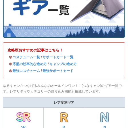
攻略班おすすめの記事はこちら！
・
コスチューム一覧
/
サポートカード一覧
・
序盤の効率的な進め方
/
キャンプの進め方
・
最強コスチューム
/
最強サポートカード
ゆるキャン△つなげるみんなのオールインワン！！(つなキャン)のギア一覧で
す。レアリティやカテゴリーの絞り込み機能も搭載しています。
レア度別ギア
SR
R
N