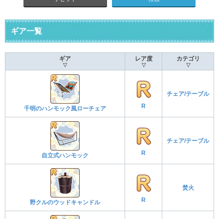
ギア一覧
ギア
レア度
カテゴリ
▽
▽
▽
チェア/テーブル
R
千明のハンモック風ローチェア
チェア/テーブル
R
自立式ハンモック
焚火
R
野クルのウッドキャンドル