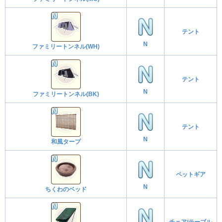
テント
N
ファミリートンネル(WH)
テント
N
ファミリートンネル(BK)
テント
N
和風タープ
ペットギア
N
ちくわのベッド
チェア/テーブル