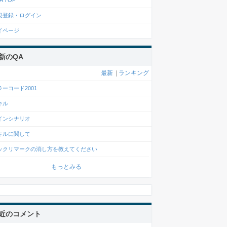
A TOP
規登録・ログイン
イページ
新のQA
最新
|
ランキング
ラーコード2001
キル
インシナリオ
キルに関して
ックリマークの消し方を教えてください
もっとみる
近のコメント