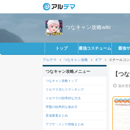
つなキャン攻略wiki
トップ
最強コスチューム
最強
アルテマ
つなキャン攻略
ギア
スチールコンテ
つなキャン攻略メニュー
【つな
つなキャン攻略トップ
最終更新
リセマラ当たりランキング
リセマラの効率的な方法
序盤の効率的な進め方
育成要素まとめ
アプデ・メンテ情報まとめ