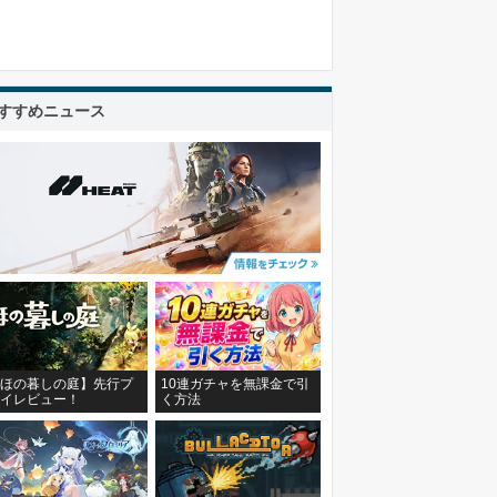
すすめニュース
ほの暮しの庭】先行プ
10連ガチャを無課金で引
イレビュー！
く方法