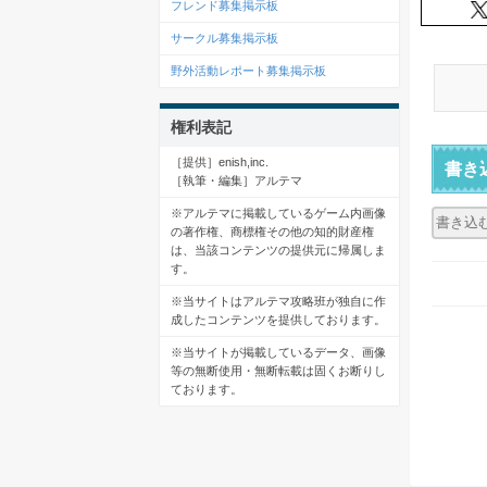
フレンド募集掲示板
サークル募集掲示板
野外活動レポート募集掲示板
権利表記
［提供］enish,inc.
書き
［執筆・編集］アルテマ
※アルテマに掲載しているゲーム内画像
の著作権、商標権その他の知的財産権
は、当該コンテンツの提供元に帰属しま
す。
※当サイトはアルテマ攻略班が独自に作
成したコンテンツを提供しております。
※当サイトが掲載しているデータ、画像
等の無断使用・無断転載は固くお断りし
ております。