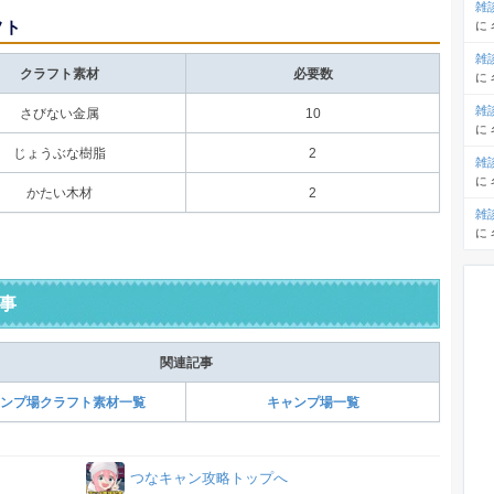
雑
フト
に
雑
クラフト素材
必要数
に
雑
さびない金属
10
に
じょうぶな樹脂
2
雑
に
かたい木材
2
雑
に
事
関連記事
ンプ場クラフト素材一覧
キャンプ場一覧
つなキャン攻略トップへ