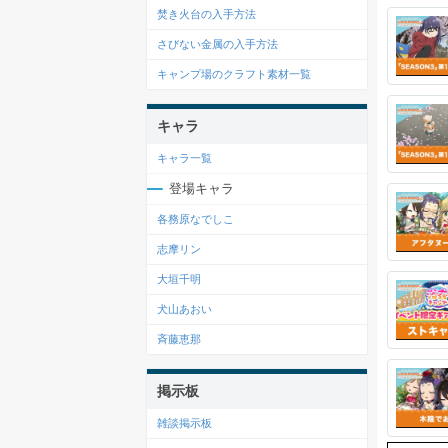
焚き火台の入手方法
さびない金属の入手方法
キャンプ場のクラフト素材一覧
キャラ
キャラ一覧
登場キャラ
各務原なでしこ
志摩リン
大垣千明
犬山あおい
斉藤恵那
掲示板
雑談掲示板