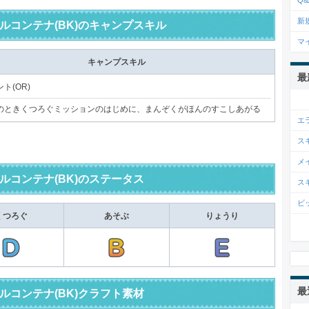
Q&
新
ルコンテナ(BK)のキャンプスキル
マ
キャンプスキル
最
ト(OR)
のときくつろぐミッションのはじめに、まんぞくがほんのすこしあがる
エ
ス
メ
ルコンテナ(BK)のステータス
ス
ビ
くつろぐ
あそぶ
りょうり
最
ルコンテナ(BK)クラフト素材