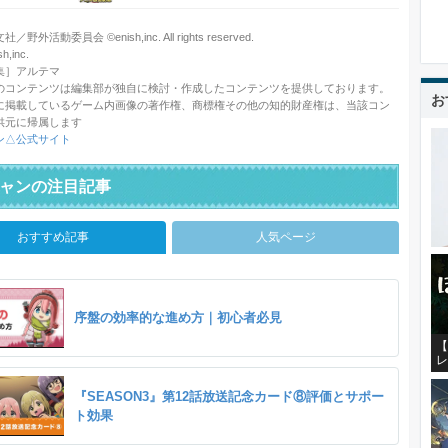
野外活動委員会 ©enish,inc. All rights reserved.
,inc.
集］アルテマ
のコンテンツは編集部が独自に検討・作成したコンテンツを提供しております。
お
に掲載しているゲーム内画像の著作権、商標権その他の知的財産権は、当該コン
供元に帰属します
ン△公式サイト
ャンの注目記事
おすすめ記事
人気ページ
序盤の効率的な進め方｜初心者必見
【
レ
『SEASON3』第12話放送記念カード⑧評価とサポー
ト効果