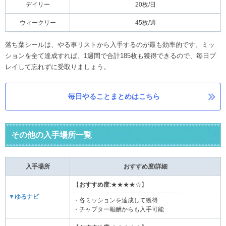
デイリー
20枚/日
ウィークリー
45枚/週
落ち葉シールは、やる事リストから入手するのが最も効率的です。ミッ
ションを全て達成すれば、1週間で合計185枚も獲得できるので、毎日プ
レイして忘れずに受取りましょう。
毎日やることまとめはこちら
その他の入手場所一覧
入手場所
おすすめ度/詳細
【
おすすめ度
:★★★★☆】
▼ゆるナビ
・各ミッションを達成して獲得
・チャプター報酬からも入手可能