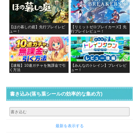
【ほの暮しの庭】先行プレイレビ
【リミットゼロブレイカーズ】先
ュー！
行プレイレビュー！
【速報】10連ガチャを無課金で引
【みんなのトレイン】プレイレビ
く方法
ュー！
書き込み
(落ち葉シールの効率的な集め方)
最新を表示する