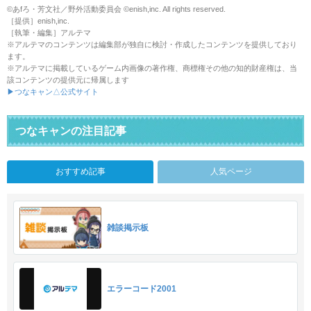
©あfろ・芳文社／野外活動委員会 ©enish,inc. All rights reserved.
［提供］enish,inc.
［執筆・編集］アルテマ
※アルテマのコンテンツは編集部が独自に検討・作成したコンテンツを提供しており
ます。
※アルテマに掲載しているゲーム内画像の著作権、商標権その他の知的財産権は、当
該コンテンツの提供元に帰属します
▶つなキャン△公式サイト
つなキャンの注目記事
おすすめ記事
人気ページ
雑談掲示板
エラーコード2001