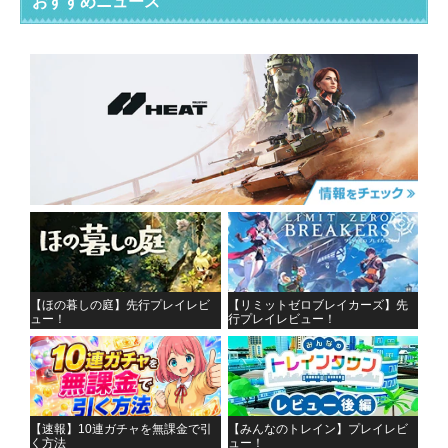
おすすめニュース
【ほの暮しの庭】先行プレイレビ
【リミットゼロブレイカーズ】先
ュー！
行プレイレビュー！
【速報】10連ガチャを無課金で引
【みんなのトレイン】プレイレビ
く方法
ュー！