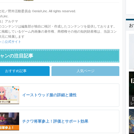
野外活動委員会 ©enish,inc. All rights reserved.
,inc.
集］アルテマ
お
のコンテンツは編集部が独自に検討・作成したコンテンツを提供しております。
に掲載しているゲーム内画像の著作権、商標権その他の知的財産権は、当該コン
供元に帰属します
ン△公式サイト
ャンの注目記事
おすすめ記事
人気ページ
イーストウッド服の詳細と適性
【
レ
チクワ将軍参上！評価とサポート効果