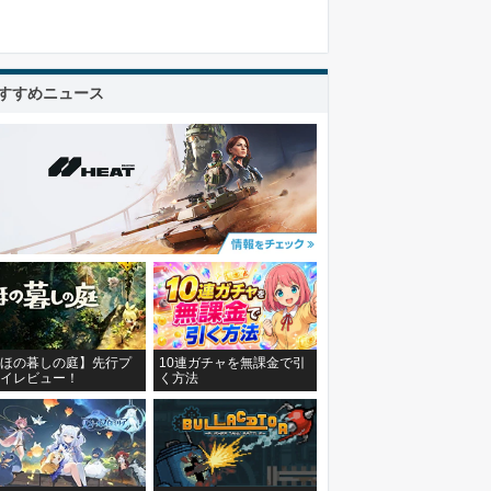
すすめニュース
ほの暮しの庭】先行プ
10連ガチャを無課金で引
イレビュー！
く方法