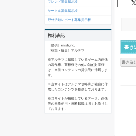
フレンド募集掲示板
サークル募集掲示板
野外活動レポート募集掲示板
権利表記
［提供］enish,inc.
書き
［執筆・編集］アルテマ
※アルテマに掲載しているゲーム内画像
の著作権、商標権その他の知的財産権
は、当該コンテンツの提供元に帰属しま
す。
※当サイトはアルテマ攻略班が独自に作
成したコンテンツを提供しております。
※当サイトが掲載しているデータ、画像
等の無断使用・無断転載は固くお断りし
ております。