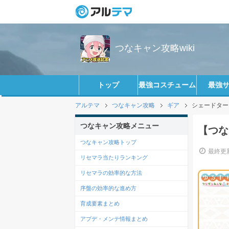
つなキャン攻略wiki
トップ
最強コスチューム
最強
アルテマ
つなキャン攻略
ギア
シェードタープ
つなキャン攻略メニュー
【つな
つなキャン攻略トップ
最終更新
リセマラ当たりランキング
リセマラの効率的な方法
序盤の効率的な進め方
育成要素まとめ
アプデ・メンテ情報まとめ