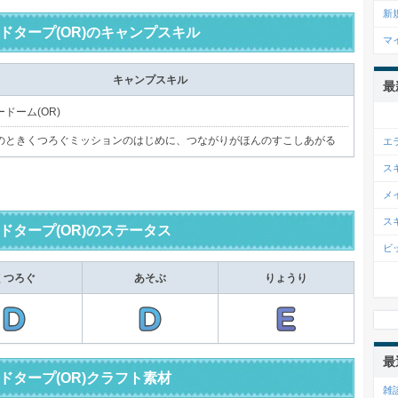
新
ドタープ(OR)のキャンプスキル
マ
キャンプスキル
最
ドーム(OR)
のときくつろぐミッションのはじめに、つながりがほんのすこしあがる
エ
ス
メ
ス
ドタープ(OR)のステータス
ビ
くつろぐ
あそぶ
りょうり
最
ドタープ(OR)クラフト素材
雑