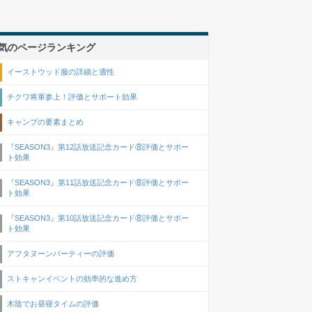
気のページランキング
イーストウッド服の詳細と適性
チクワ将軍参上！評価とサポート効果
キャンプの要素まとめ
『SEASON3』第12話放送記念カード⑧評価とサポー
ト効果
『SEASON3』第11話放送記念カード⑧評価とサポー
ト効果
『SEASON3』第10話放送記念カード⑧評価とサポー
ト効果
アフタヌーンパーティーの評価
ストキャンイベントの効率的な進め方
木陰でお昼寝タイムの評価