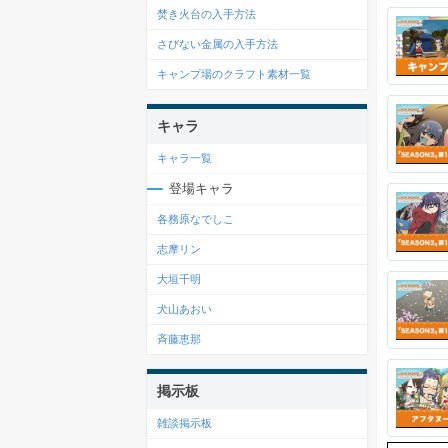
焚き火台の入手方法
さびない金属の入手方法
キャンプ場のクラフト素材一覧
キャラ
キャラ一覧
登場キャラ
各務原なでしこ
志摩リン
大垣千明
犬山あおい
斉藤恵那
掲示板
雑談掲示板