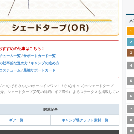
人
おすすめの記事はこちら！
チューム一覧
/
サポートカード一覧
の効率的な進め方
/
キャンプの進め方
コスチューム
/
最強サポートカード
△つなげるみんなのオールインワン！！(つなキャン)のシェードタープ
ご紹介。シェードタープ(OR)の詳細にギア適性によるステータスも掲載してい
関連記事
ギア一覧
キャンプ場クラフト素材一覧