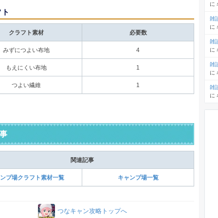
に
フト
雑
に
クラフト素材
必要数
雑
に
みずにつよい布地
4
雑
もえにくい布地
1
に
つよい繊維
1
雑
に
事
関連記事
ンプ場クラフト素材一覧
キャンプ場一覧
つなキャン攻略トップへ