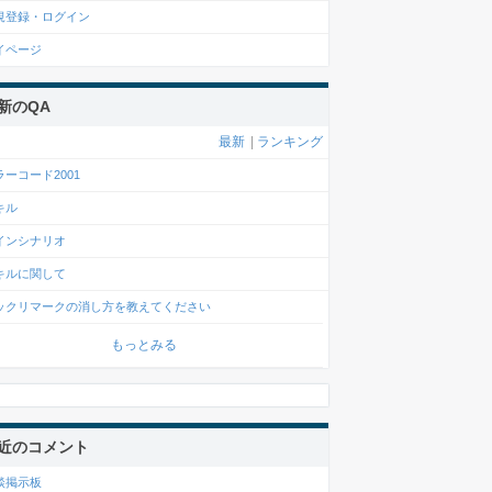
規登録・ログイン
イページ
新のQA
最新
|
ランキング
ラーコード2001
キル
インシナリオ
キルに関して
ックリマークの消し方を教えてください
もっとみる
近のコメント
談掲示板