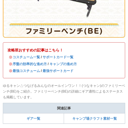
攻略班おすすめの記事はこちら！
・
コスチューム一覧
/
サポートカード一覧
・
序盤の効率的な進め方
/
キャンプの進め方
・
最強コスチューム
/
最強サポートカード
ゆるキャン△つなげるみんなのオールインワン！！(つなキャン)のファミリーベ
ンチ(BE)をご紹介。ファミリーベンチ(BE)の詳細にギア適性によるステータス
も掲載しています。
関連記事
ギア一覧
キャンプ場クラフト素材一覧