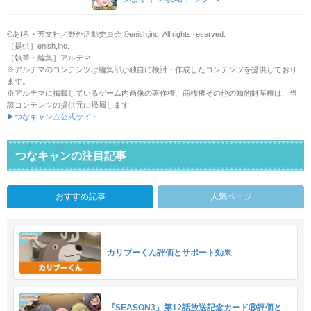
©あfろ・芳文社／野外活動委員会 ©enish,inc. All rights reserved.
［提供］enish,inc.
［執筆・編集］アルテマ
※アルテマのコンテンツは編集部が独自に検討・作成したコンテンツを提供しており
ます。
※アルテマに掲載しているゲーム内画像の著作権、商標権その他の知的財産権は、当
該コンテンツの提供元に帰属します
▶つなキャン△公式サイト
つなキャンの注目記事
おすすめ記事
人気ページ
カリブーくん評価とサポート効果
『SEASON3』第12話放送記念カード⑧評価と