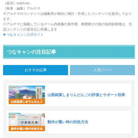
［提供］enish,inc.
［執筆・編集］アルテマ
※アルテマのコンテンツは編集部が独自に検討・作成したコンテンツを提供しており
ます。
※アルテマに掲載しているゲーム内画像の著作権、商標権その他の知的財産権は、当
該コンテンツの提供元に帰属します
▶つなキャン△公式サイト
つなキャンの注目記事
おすすめ記事
人気ページ
山梨銘菓しまりんだんごの評価とサポート効果
動作が重い時の対処方法