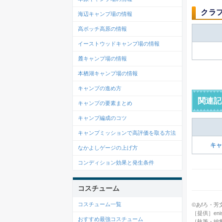
クラ
海辺キャンプ場の情報
高ボッチ高原の情報
イーストウッドキャンプ場の情報
麓キャンプ場の情報
本栖湖キャンプ場の情報
キャンプの進め方
関連記
キャンプの要素まとめ
キャンプ編成のコツ
キャンプミッションで高評価を取る方法
キャ
なかよしゲージの上げ方
コンディション効果と発生条件
コスチューム
コスチューム一覧
©あfろ・芳文社／
［提供］enish
おすすめ最強コスチューム
［執筆・編