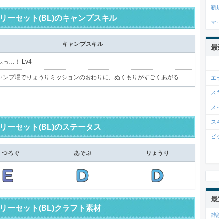
新
リーセット(BL)のキャンプスキル
マ
キャンプスキル
最
っ…！ Lv4
ャンプ場でりょうりミッションのおわりに、ぬくもりがすごくあがる
エ
ス
メ
ス
リーセット(BL)のステータス
ビ
くつろぐ
あそぶ
りょうり
最
リーセット(BL)クラフト素材
雑