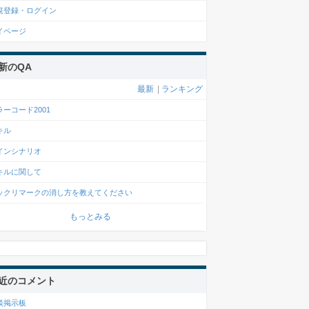
規登録・ログイン
イページ
新のQA
最新
|
ランキング
ラーコード2001
キル
インシナリオ
キルに関して
ックリマークの消し方を教えてください
もっとみる
近のコメント
談掲示板