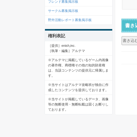
フレンド募集掲示板
サークル募集掲示板
野外活動レポート募集掲示板
書き
権利表記
［提供］enish,inc.
［執筆・編集］アルテマ
※アルテマに掲載しているゲーム内画像
の著作権、商標権その他の知的財産権
は、当該コンテンツの提供元に帰属しま
す。
※当サイトはアルテマ攻略班が独自に作
成したコンテンツを提供しております。
※当サイトが掲載しているデータ、画像
等の無断使用・無断転載は固くお断りし
ております。