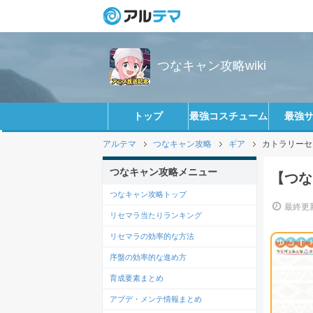
つなキャン攻略wiki
トップ
最強コスチューム
最強
アルテマ
つなキャン攻略
ギア
カトラリーセッ
つなキャン攻略メニュー
【つな
つなキャン攻略トップ
最終更新
リセマラ当たりランキング
リセマラの効率的な方法
序盤の効率的な進め方
育成要素まとめ
アプデ・メンテ情報まとめ