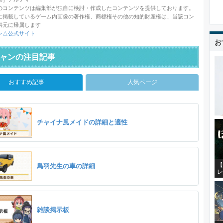
のコンテンツは編集部が独自に検討・作成したコンテンツを提供しております。
に掲載しているゲーム内画像の著作権、商標権その他の知的財産権は、当該コン
供元に帰属します
ン△公式サイト
お
ャンの注目記事
おすすめ記事
人気ページ
チャイナ風メイドの詳細と適性
【
鳥羽先生の車の詳細
レ
雑談掲示板