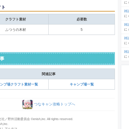
に
フト
雑
に
クラフト素材
必要数
雑
に
ふつうの木材
5
雑
に
雑
に
事
関連記事
ンプ場クラフト素材一覧
キャンプ場一覧
つなキャン攻略トップへ
野外活動委員会 ©enish,inc. All rights reserved.
,inc.
集］アルテマ