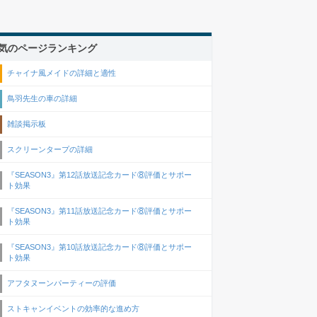
気のページランキング
チャイナ風メイドの詳細と適性
鳥羽先生の車の詳細
雑談掲示板
スクリーンタープの詳細
『SEASON3』第12話放送記念カード⑧評価とサポー
ト効果
『SEASON3』第11話放送記念カード⑧評価とサポー
ト効果
『SEASON3』第10話放送記念カード⑧評価とサポー
ト効果
アフタヌーンパーティーの評価
ストキャンイベントの効率的な進め方