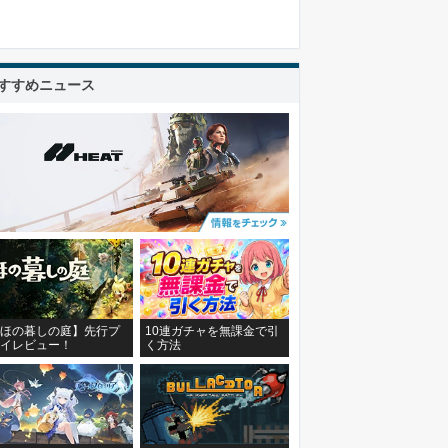
すすめニュース
ほの暮しの庭】先行プ
10連ガチャを無課金で引
イレビュー！
く方法