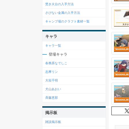
焚き火台の入手方法
さびない金属の入手方法
キャンプ場のクラフト素材一覧
キャラ
キャラ一覧
登場キャラ
各務原なでしこ
志摩リン
大垣千明
犬山あおい
斉藤恵那
掲示板
雑談掲示板