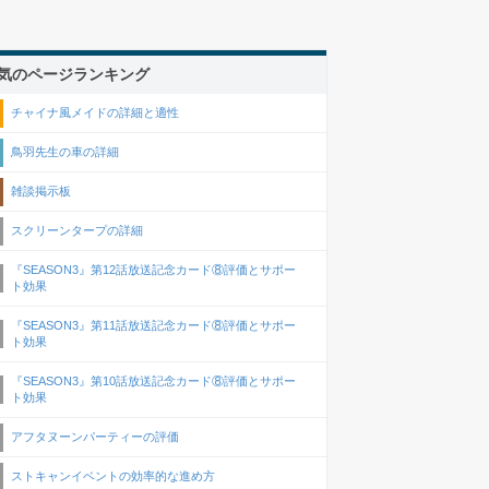
気のページランキング
チャイナ風メイドの詳細と適性
鳥羽先生の車の詳細
雑談掲示板
スクリーンタープの詳細
『SEASON3』第12話放送記念カード⑧評価とサポー
ト効果
『SEASON3』第11話放送記念カード⑧評価とサポー
ト効果
『SEASON3』第10話放送記念カード⑧評価とサポー
ト効果
アフタヌーンパーティーの評価
ストキャンイベントの効率的な進め方