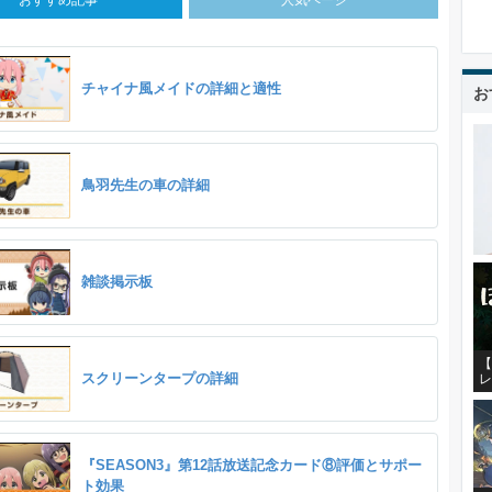
おすすめ記事
人気ページ
チャイナ風メイドの詳細と適性
お
鳥羽先生の車の詳細
雑談掲示板
【
スクリーンタープの詳細
レ
『SEASON3』第12話放送記念カード⑧評価とサポー
ト効果