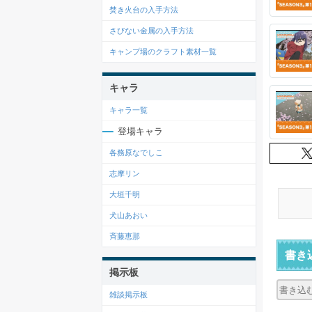
焚き火台の入手方法
さびない金属の入手方法
キャンプ場のクラフト素材一覧
キャラ
キャラ一覧
登場キャラ
各務原なでしこ
志摩リン
大垣千明
犬山あおい
斉藤恵那
書き
掲示板
雑談掲示板