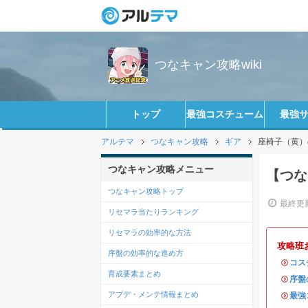
つなキャン攻略wiki
トップ
最強コスチューム
最強
アルテマ
つなキャン攻略
ギア
座椅子（黄）
つなキャン攻略メニュー
【つな
つなキャン攻略トップ
最終更新
リセマラ当たりランキング
リセマラの効率的な方法
攻略班
序盤の効率的な進め方
・
コス
育成要素まとめ
・
序盤
アプデ・メンテ情報まとめ
・
最強