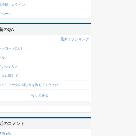
規登録・ログイン
イページ
新のQA
最新
|
ランキング
ラーコード2001
キル
インシナリオ
キルに関して
ックリマークの消し方を教えてください
もっとみる
近のコメント
談掲示板