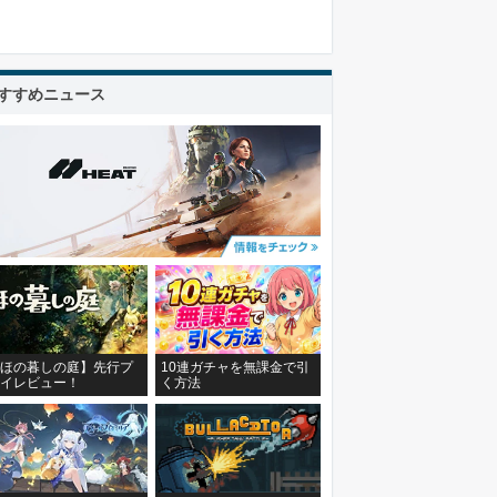
すすめニュース
ほの暮しの庭】先行プ
10連ガチャを無課金で引
イレビュー！
く方法