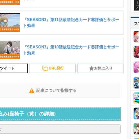
【
プ
『SEASON3』第11話放送記念カード⑧評価とサポー
ス
ト効果
『SEASON3』第10話放送記念カード⑧評価とサポー
ト効果
ツイート
URL発行
お気に入り
記事について指摘する
込み
(座椅子（黄）の詳細)