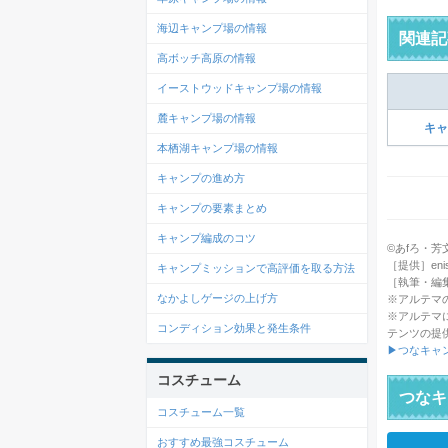
海辺キャンプ場の情報
関連記
高ボッチ高原の情報
イーストウッドキャンプ場の情報
麓キャンプ場の情報
キャ
本栖湖キャンプ場の情報
キャンプの進め方
キャンプの要素まとめ
キャンプ編成のコツ
©あfろ・芳文社／
［提供］enish
キャンプミッションで高評価を取る方法
［執筆・編
なかよしゲージの上げ方
※アルテマ
※アルテマ
コンディション効果と発生条件
テンツの提
▶つなキャ
コスチューム
つなキ
コスチューム一覧
おすすめ最強コスチューム