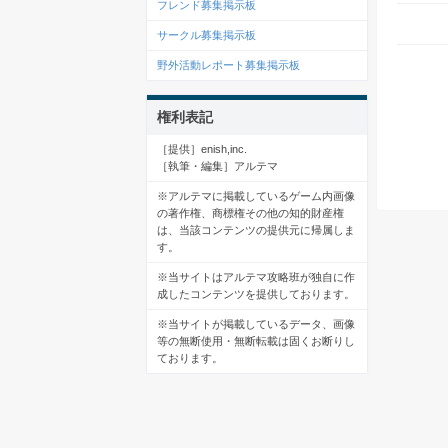
フレンド募集掲示板
サークル募集掲示板
野外活動レポート募集掲示板
権利表記
［提供］enish,inc.
［執筆・編集］アルテマ
※アルテマに掲載しているゲーム内画像
の著作権、商標権その他の知的財産権
は、当該コンテンツの提供元に帰属しま
す。
※当サイトはアルテマ攻略班が独自に作
成したコンテンツを提供しております。
※当サイトが掲載しているデータ、画像
等の無断使用・無断転載は固くお断りし
ております。