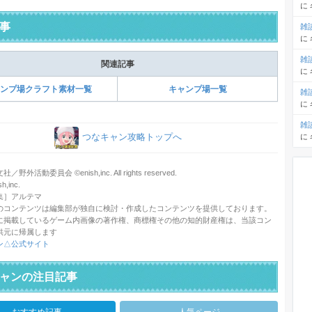
に
事
雑
に
雑
関連記事
に
ンプ場クラフト素材一覧
キャンプ場一覧
雑
に
雑
つなキャン攻略トップへ
に
野外活動委員会 ©enish,inc. All rights reserved.
,inc.
集］アルテマ
のコンテンツは編集部が独自に検討・作成したコンテンツを提供しております。
に掲載しているゲーム内画像の著作権、商標権その他の知的財産権は、当該コン
供元に帰属します
ン△公式サイト
ャンの注目記事