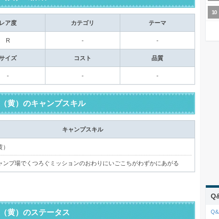
レア度
カテゴリ
テーマ
R
-
-
サイズ
コスト
品質
-
-
-
（黄）のキャンプスキル
キャンプスキル
黄）
ャンプ場でくつろぐミッションのおわりにいごこちがわずかにあがる
Q
（黄）のステータス
Q&