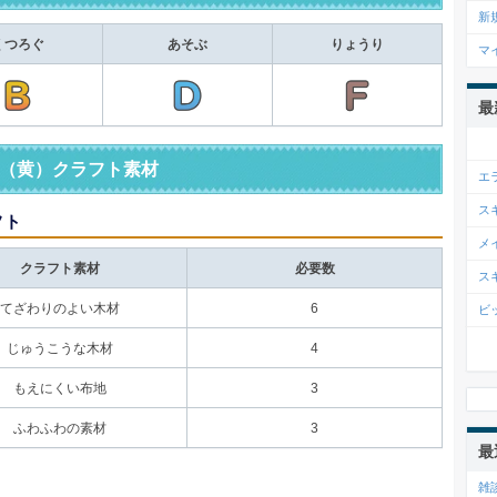
新
くつろぐ
あそぶ
りょうり
マ
最
（黄）クラフト素材
エ
ス
フト
メ
クラフト素材
必要数
ス
てざわりのよい木材
6
ビ
じゅうこうな木材
4
もえにくい布地
3
ふわふわの素材
3
最
雑