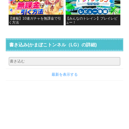
【速報】10連ガチャを無課金で引
【みんなのトレイン】プレイレビ
く方法
ュー！
書き込み
(かまぼこトンネル（LG）の詳細)
最新を表示する