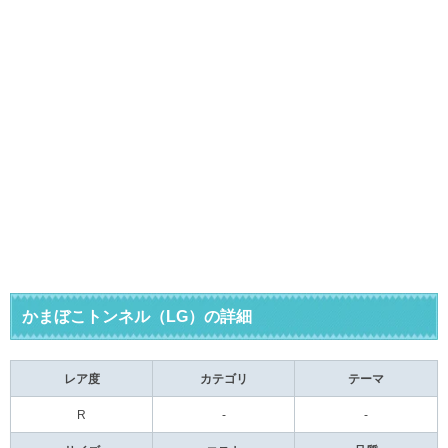
かまぼこトンネル（LG）の詳細
レア度
カテゴリ
テーマ
R
-
-