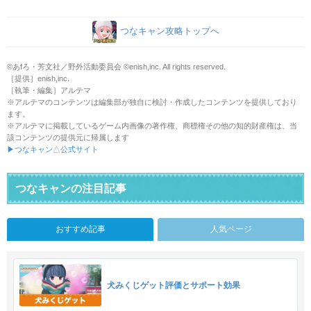
つなキャン攻略トップへ
©あfろ・芳文社／野外活動委員会 ©enish,inc. All rights reserved.
［提供］enish,inc.
［執筆・編集］アルテマ
※アルテマのコンテンツは編集部が独自に検討・作成したコンテンツを提供しており
ます。
※アルテマに掲載しているゲーム内画像の著作権、商標権その他の知的財産権は、当
該コンテンツの提供元に帰属します
▶つなキャン△公式サイト
つなキャンの注目記事
おすすめ記事
人気ページ
犬みくじゲット評価とサポート効果