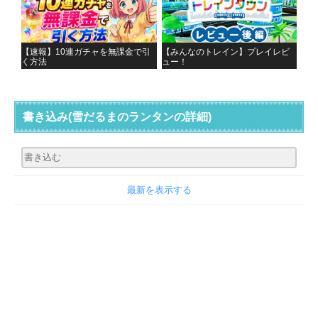
【速報】10連ガチャを無課金で引
【みんなのトレイン】プレイレビ
く方法
ュー！
書き込み
(雪だるまのランタンの詳細)
最新を表示する