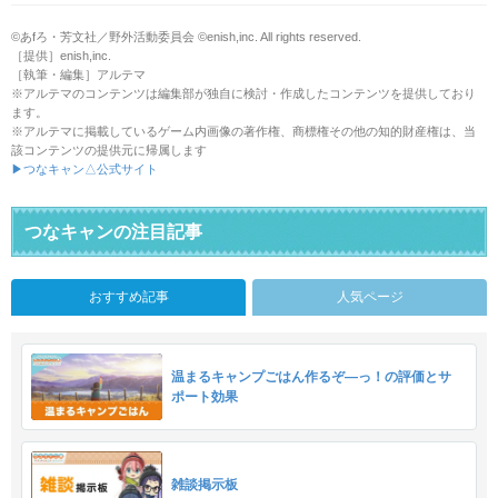
©あfろ・芳文社／野外活動委員会 ©enish,inc. All rights reserved.
［提供］enish,inc.
［執筆・編集］アルテマ
※アルテマのコンテンツは編集部が独自に検討・作成したコンテンツを提供しており
ます。
※アルテマに掲載しているゲーム内画像の著作権、商標権その他の知的財産権は、当
該コンテンツの提供元に帰属します
▶つなキャン△公式サイト
つなキャンの注目記事
おすすめ記事
人気ページ
温まるキャンプごはん作るぞ―っ！の評価とサ
ポート効果
雑談掲示板