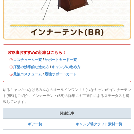
攻略班おすすめの記事はこちら！
・
コスチューム一覧
/
サポートカード一覧
・
序盤の効率的な進め方
/
キャンプの進め方
・
最強コスチューム
/
最強サポートカード
ゆるキャン△つなげるみんなのオールインワン！！(つなキャン)のインナーテン
ト(BR)をご紹介。インナーテント(BR)の詳細にギア適性によるステータスも掲
載しています。
関連記事
ギア一覧
キャンプ場クラフト素材一覧