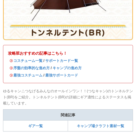
攻略班おすすめの記事はこちら！
・
コスチューム一覧
/
サポートカード一覧
・
序盤の効率的な進め方
/
キャンプの進め方
・
最強コスチューム
/
最強サポートカード
ゆるキャン△つなげるみんなのオールインワン！！(つなキャン)のトンネルテン
ト(BR)をご紹介。トンネルテント(BR)の詳細にギア適性によるステータスも掲
載しています。
関連記事
ギア一覧
キャンプ場クラフト素材一覧