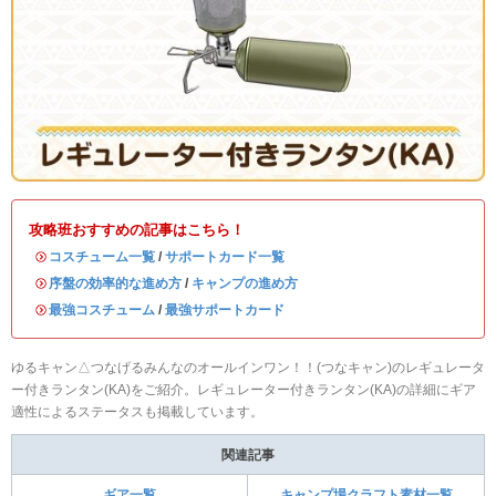
攻略班おすすめの記事はこちら！
・
コスチューム一覧
/
サポートカード一覧
・
序盤の効率的な進め方
/
キャンプの進め方
・
最強コスチューム
/
最強サポートカード
ゆるキャン△つなげるみんなのオールインワン！！(つなキャン)のレギュレータ
ー付きランタン(KA)をご紹介。レギュレーター付きランタン(KA)の詳細にギア
適性によるステータスも掲載しています。
関連記事
ギア一覧
キャンプ場クラフト素材一覧