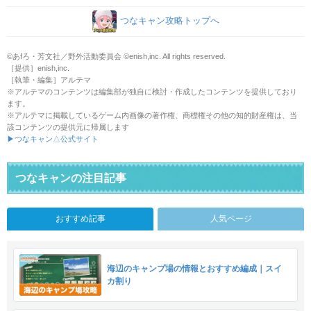
つなキャン攻略トップへ
©あfろ・芳文社／野外活動委員会 ©enish,inc. All rights reserved.
［提供］enish,inc.
［執筆・編集］アルテマ
※アルテマのコンテンツは編集部が独自に検討・作成したコンテンツを提供しており
ます。
※アルテマに掲載しているゲーム内画像の著作権、商標権その他の知的財産権は、当
該コンテンツの提供元に帰属します
▶つなキャン△公式サイト
つなキャンの注目記事
おすすめ記事
人気ページ
海辺のキャンプ場の情報とおすすめ編成｜スイ
カ割り