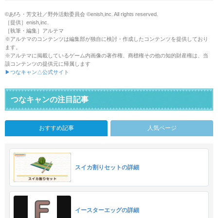
©あfろ・芳文社／野外活動委員会 ©enish,inc. All rights reserved.
［提供］enish,inc.
［執筆・編集］アルテマ
※アルテマのコンテンツは編集部が独自に検討・作成したコンテンツを提供しており
ます。
※アルテマに掲載しているゲーム内画像の著作権、商標権その他の知的財産権は、当
該コンテンツの提供元に帰属します
▶つなキャン△公式サイト
つなキャンの注目記事
おすすめ記事
人気ページ
スイカ割りセットの詳細
イースターエッグの詳細