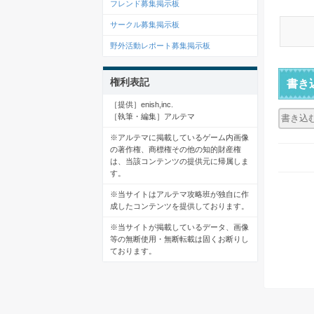
フレンド募集掲示板
サークル募集掲示板
野外活動レポート募集掲示板
権利表記
書き
［提供］enish,inc.
［執筆・編集］アルテマ
※アルテマに掲載しているゲーム内画像
の著作権、商標権その他の知的財産権
は、当該コンテンツの提供元に帰属しま
す。
※当サイトはアルテマ攻略班が独自に作
成したコンテンツを提供しております。
※当サイトが掲載しているデータ、画像
等の無断使用・無断転載は固くお断りし
ております。