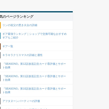
気のページランキング
リンの祖父の焚き火台の詳細
ギア最強ランキング｜ショップで交換可能なおすすめ
ギアもご紹介
ギア一覧
キラキラクリスマスの詳細と適性
『SEASON3』第12話放送記念カード⑧評価とサポー
ト効果
『SEASON3』第11話放送記念カード⑧評価とサポー
ト効果
『SEASON3』第10話放送記念カード⑧評価とサポー
ト効果
アフタヌーンパーティーの評価