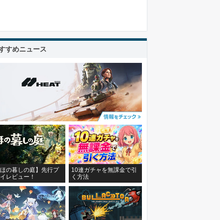
すすめニュース
ほの暮しの庭】先行プ
10連ガチャを無課金で引
イレビュー！
く方法