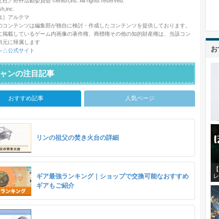
野外活動委員会 ©enish,inc. All rights reserved.
,inc.
集］アルテマ
のコンテンツは編集部が独自に検討・作成したコンテンツを提供しております。
に掲載しているゲーム内画像の著作権、商標権その他の知的財産権は、当該コン
供元に帰属します
お
ン△公式サイト
ャンの注目記事
おすすめ記事
人気ページ
リンの祖父の焚き火台の詳細
【
ギア最強ランキング｜ショップで交換可能なおすすめ
レ
ギアもご紹介