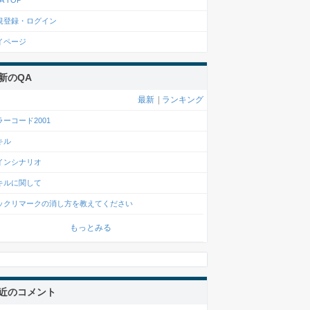
A TOP
規登録・ログイン
イページ
新のQA
最新
|
ランキング
ラーコード2001
キル
インシナリオ
キルに関して
ックリマークの消し方を教えてください
もっとみる
近のコメント