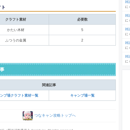
雑
フト
に
雑
クラフト素材
必要数
に
雑
かたい木材
5
に
ふつうの金属
2
雑
に
雑
に
事
関連記事
ンプ場クラフト素材一覧
キャンプ場一覧
つなキャン攻略トップへ