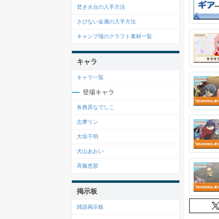
焚き火台の入手方法
さびない金属の入手方法
キャンプ場のクラフト素材一覧
キャラ
キャラ一覧
登場キャラ
各務原なでしこ
志摩リン
大垣千明
犬山あおい
斉藤恵那
掲示板
雑談掲示板