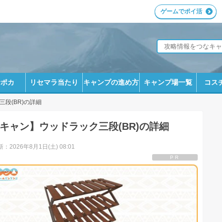
ゲームでポイ活
サポカ
リセマラ当たり
キャンプの進め方
キャンプ場一覧
コス
三段(BR)の詳細
キャン】ウッドラック三段(BR)の詳細
：2026年8月1日(土) 08:01
PR