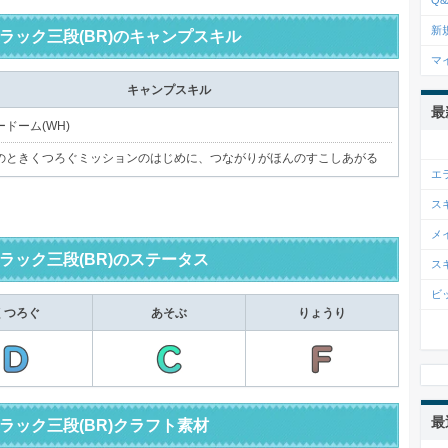
Q&
新
ラック三段(BR)のキャンプスキル
マ
キャンプスキル
最
ドーム(WH)
のときくつろぐミッションのはじめに、つながりがほんのすこしあがる
エ
ス
メ
ラック三段(BR)のステータス
ス
ビ
くつろぐ
あそぶ
りょうり
最
ラック三段(BR)クラフト素材