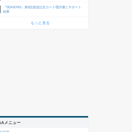
『SEASON3』第9話放送記念カード⑧評価とサポート
効果
もっと見る
&Aメニュー