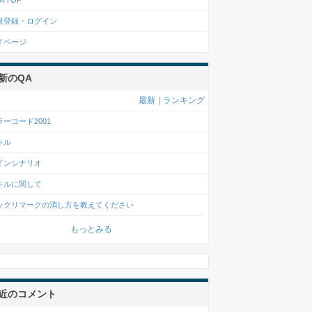
A TOP
規登録・ログイン
イページ
新のQA
最新
|
ランキング
ラーコード2001
キル
インシナリオ
キルに関して
ックリマークの消し方を教えてください
もっとみる
近のコメント