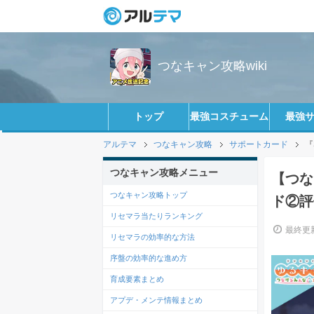
つなキャン攻略wiki
トップ
最強コスチューム
最強
アルテマ
つなキャン攻略
サポートカード
『
つなキャン攻略メニュー
【つな
つなキャン攻略トップ
ド②評
リセマラ当たりランキング
最終更新
リセマラの効率的な方法
序盤の効率的な進め方
育成要素まとめ
アプデ・メンテ情報まとめ