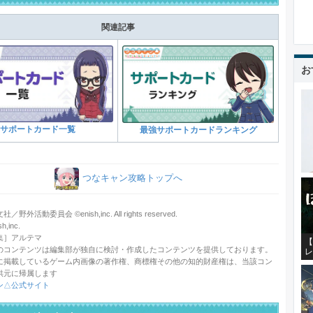
関連記事
お
サポートカード一覧
最強サポートカードランキング
つなキャン攻略トップへ
野外活動委員会 ©enish,inc. All rights reserved.
,inc.
集］アルテマ
【
のコンテンツは編集部が独自に検討・作成したコンテンツを提供しております。
レ
に掲載しているゲーム内画像の著作権、商標権その他の知的財産権は、当該コン
供元に帰属します
ン△公式サイト