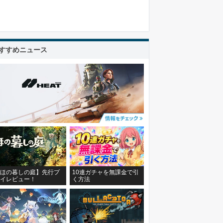
すすめニュース
ほの暮しの庭】先行プ
10連ガチャを無課金で引
イレビュー！
く方法