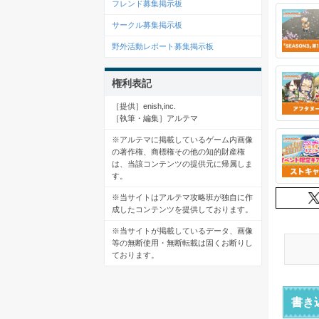
フレンド募集掲示板
サークル募集掲示板
野外活動レポート募集掲示板
権利表記
［提供］enish,inc.
［執筆・編集］アルテマ
※アルテマに掲載しているゲーム内画像
の著作権、商標権その他の知的財産権
は、当該コンテンツの提供元に帰属しま
す。
※当サイトはアルテマ攻略班が独自に作
成したコンテンツを提供しております。
※当サイトが掲載しているデータ、画像
等の無断使用・無断転載は固くお断りし
ております。
書き