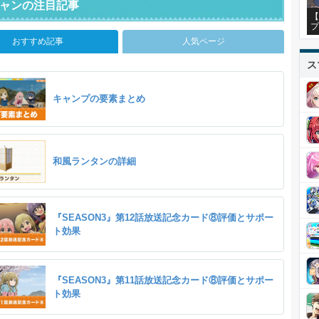
ャンの注目記事
【
プ
おすすめ記事
人気ページ
ス
キャンプの要素まとめ
和風ランタンの詳細
『SEASON3』第12話放送記念カード⑧評価とサポー
ト効果
『SEASON3』第11話放送記念カード⑧評価とサポー
ト効果