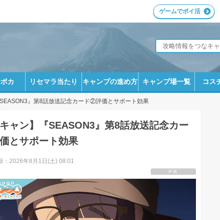
ゲームでポイ活
サポカ
リセマラ当たり
キャンプの進め方
キャンプ場一覧
コス
SEASON3』第8話放送記念カード②評価とサポート効果
キャン】『SEASON3』第8話放送記念カー
価とサポート効果
：2026年8月1日(土) 08:01
PR