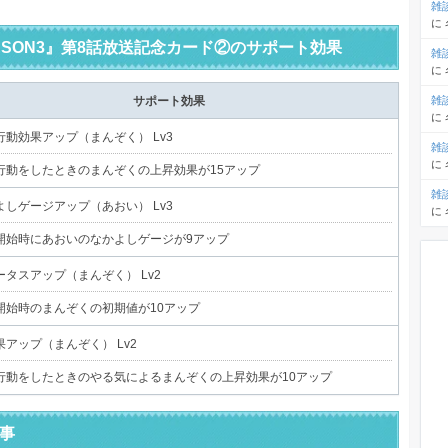
雑
に
ASON3』第8話放送記念カード②のサポート効果
雑
に
雑
サポート効果
に
行動効果アップ（まんぞく） Lv3
雑
に
行動をしたときのまんぞくの上昇効果が15アップ
雑
よしゲージアップ（あおい） Lv3
に
開始時にあおいのなかよしゲージが9アップ
タスアップ（まんぞく） Lv2
開始時のまんぞくの初期値が10アップ
アップ（まんぞく） Lv2
行動をしたときのやる気によるまんぞくの上昇効果が10アップ
事