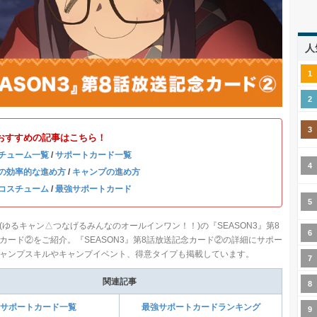
人
おすすめの記事はこちら！
チューム一覧
/
サポートカード一覧
の効率的な進め方
/
キャンプの進め方
コスチューム
/
最強サポートカード
(ゆるキャン△つなげるみんなのオールインワン！！)の『SEASON3』第8
カード②をご紹介。『SEASON3』第8話放送記念カード②の詳細にサポー
ャンプスキルやキャンプイベント、得意タイプも掲載しています。
関連記事
サポートカード一覧
最強サポートカードランキング