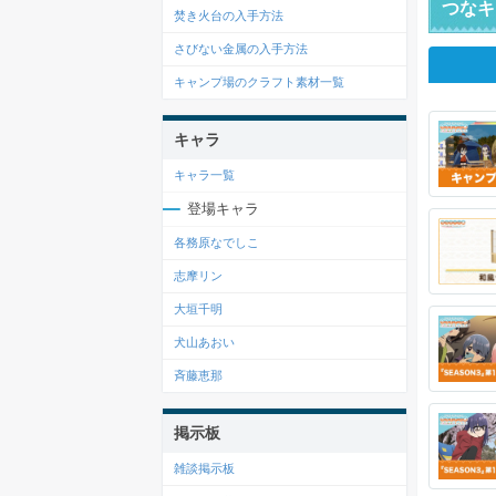
つなキ
焚き火台の入手方法
さびない金属の入手方法
キャンプ場のクラフト素材一覧
キャラ
キャラ一覧
登場キャラ
各務原なでしこ
志摩リン
大垣千明
犬山あおい
斉藤恵那
掲示板
雑談掲示板