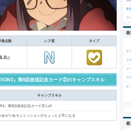
Q&
新
マ
最
評価点数
レア度
タイプ
エ
6.0
点
ス
メ
ス
ASON3』第8話放送記念カード②のキャンプスキル
ビ
キャンプスキル
ON3』第8話放送記念カード② Lv3
があがりあそぶミッションがちょっと上手になる
最