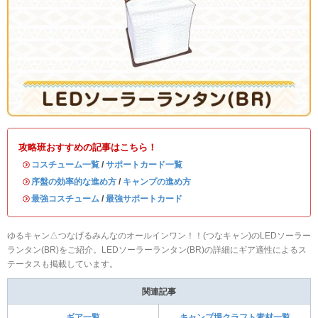
攻略班おすすめの記事はこちら！
・
コスチューム一覧
/
サポートカード一覧
・
序盤の効率的な進め方
/
キャンプの進め方
・
最強コスチューム
/
最強サポートカード
ゆるキャン△つなげるみんなのオールインワン！！(つなキャン)のLEDソーラー
ランタン(BR)をご紹介。LEDソーラーランタン(BR)の詳細にギア適性によるス
テータスも掲載しています。
関連記事
ギア一覧
キャンプ場クラフト素材一覧