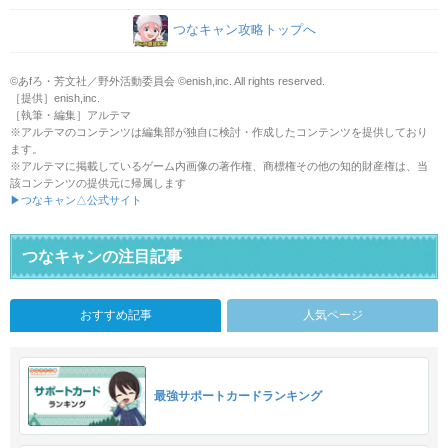
つなキャン攻略トップへ
©あfろ・芳文社／野外活動委員会 ©enish,inc. All rights reserved.
［提供］enish,inc.
［執筆・編集］アルテマ
※アルテマのコンテンツは編集部が独自に検討・作成したコンテンツを提供しており
ます。
※アルテマに掲載しているゲーム内画像の著作権、商標権その他の知的財産権は、当
該コンテンツの提供元に帰属します
▶つなキャン△公式サイト
つなキャンの注目記事
おすすめ記事
人気ページ
最強サポートカードランキング