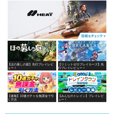
【ほの暮しの庭】先行プレイレビ
【リミットゼロブレイカーズ】先
ュー！
行プレイレビュー！
【速報】10連ガチャを無課金で引
【みんなのトレイン】プレイレビ
く方法
ュー！