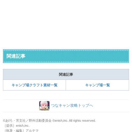
関連記事
関連記事
キャンプ場クラフト素材一覧
キャンプ場一覧
つなキャン攻略トップへ
©あfろ・芳文社／野外活動委員会 ©enish,inc. All rights reserved.
［提供］enish,inc.
［執筆・編集］アルテマ