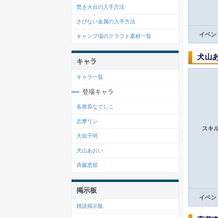
焚き火台の入手方法
さびない金属の入手方法
イベン
キャンプ場のクラフト素材一覧
犬山
キャラ
キャラ一覧
登場キャラ
各務原なでしこ
志摩リン
スキ
大垣千明
犬山あおい
斉藤恵那
掲示板
イベン
雑談掲示板