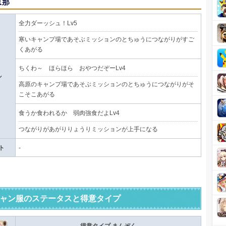
恵那
全力ダーッシュ！Lv5
寒いキャンプ場であそぶミッションのとちゅうにつながりがすご
くあがる
ちくわ～ ほらほら おやつだぞーLv4
ル
高原のキャンプ場であそぶミッションのとちゅうにつながりがそ
こそこあがる
食うか食われるか 弱肉強食だよLv4
つながりがあがりりょうりミッションが上手になる
ト
-
ャン服のステータスと得意タイプ
得意タイプ
まんぞく