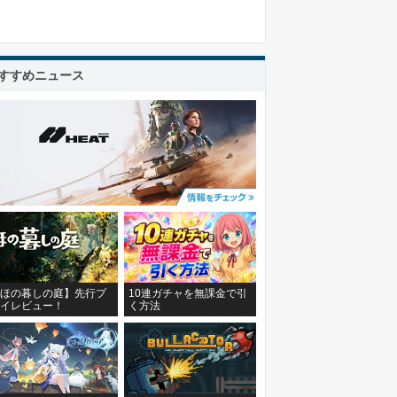
すすめニュース
ほの暮しの庭】先行プ
10連ガチャを無課金で引
イレビュー！
く方法