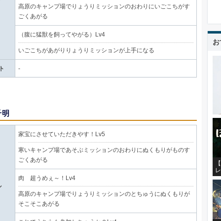
高原のキャンプ場でりょうりミッションのおわりにいごこちがす
ごくあがる
（腹に猛獣を飼ってやがる）Lv4
お
いごこちがあがりりょうりミッションが上手になる
ト
-
千明
家宝にさせていただきやす！Lv5
寒いキャンプ場であそぶミッションのおわりにぬくもりがものす
ごくあがる
【
レ
肉 超うめぇ～！Lv4
ル
高原のキャンプ場でりょうりミッションのとちゅうにぬくもりが
そこそこあがる