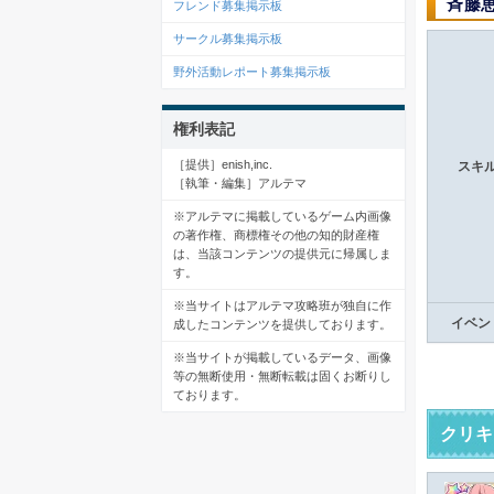
斉藤
フレンド募集掲示板
サークル募集掲示板
野外活動レポート募集掲示板
権利表記
［提供］enish,inc.
スキ
［執筆・編集］アルテマ
※アルテマに掲載しているゲーム内画像
の著作権、商標権その他の知的財産権
は、当該コンテンツの提供元に帰属しま
す。
※当サイトはアルテマ攻略班が独自に作
イベン
成したコンテンツを提供しております。
※当サイトが掲載しているデータ、画像
等の無断使用・無断転載は固くお断りし
ております。
クリキ