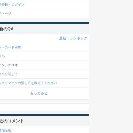
規登録・ログイン
イページ
新のQA
最新
|
ランキング
ラーコード2001
キル
インシナリオ
キルに関して
ックリマークの消し方を教えてください
もっとみる
近のコメント
談掲示板