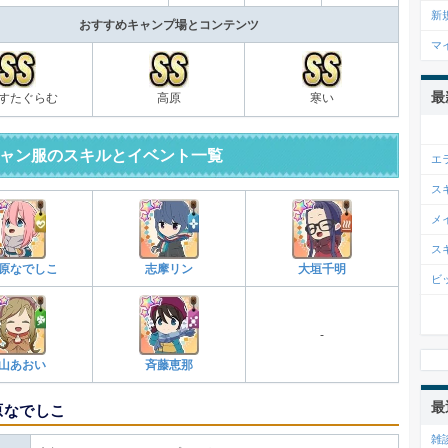
新
おすすめキャンプ場とコンテンツ
マ
最
すたぐらむ
高原
寒い
ャン服のスキルとイベント一覧
エ
ス
メ
ス
原なでしこ
志摩リン
大垣千明
ビ
-
山あおい
斉藤恵那
最
原なでしこ
雑