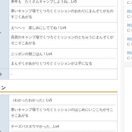
来年も たくさんキャンプしようね…Lv5
に
寒いキャンプ場でくつろぐミッションのおわりにまんぞくがもの
雑
に
すごくあがる
雑
えへへっ 楽しみにしててね！Lv4
に
ル
高原のキャンプ場でくつろぐミッションのとちゅうにまんぞくが
雑
そこそこあがる
に
雑
ニッポンの朝ごはん！Lv4
に
まんぞくがあがりくつろぐミッションが上手になる
ト
-
リン
（わかったわかった）Lv5
寒いキャンプ場でくつろぐミッションのはじめにいごこちがそこ
そこあがる
チーズパスタウマかった…Lv4
ル