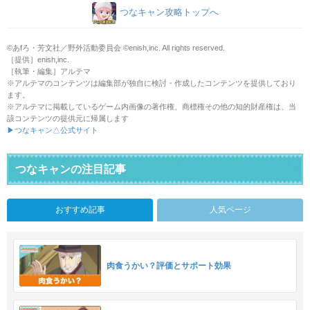
つなキャン攻略トップへ
©あfろ・芳文社／野外活動委員会 ©enish,inc. All rights reserved.
［提供］enish,inc.
［執筆・編集］アルテマ
※アルテマのコンテンツは編集部が独自に検討・作成したコンテンツを提供しており
ます。
※アルテマに掲載しているゲーム内画像の著作権、商標権その他の知的財産権は、当
該コンテンツの提供元に帰属します
▶つなキャン△公式サイト
つなキャンの注目記事
おすすめ記事
人気ページ
肉食うかい？評価とサポート効果