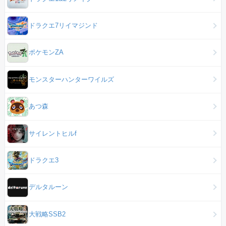
ドラクエ7リイマジンド
ポケモンZA
モンスターハンターワイルズ
あつ森
サイレントヒルf
ドラクエ3
デルタルーン
大戦略SSB2