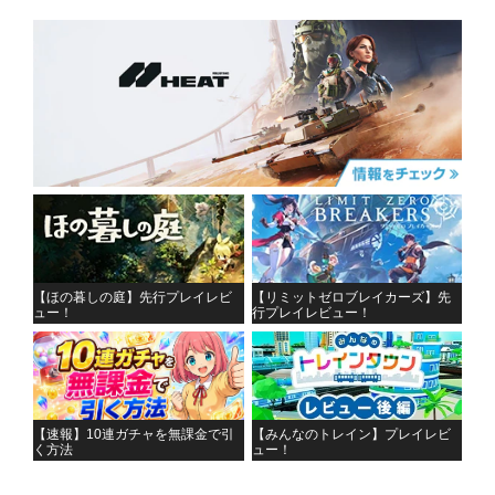
【ほの暮しの庭】先行プレイレビ
【リミットゼロブレイカーズ】先
ュー！
行プレイレビュー！
【速報】10連ガチャを無課金で引
【みんなのトレイン】プレイレビ
く方法
ュー！