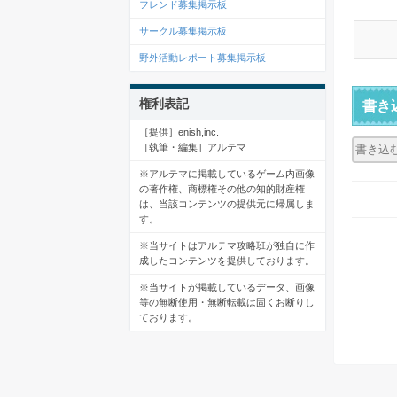
フレンド募集掲示板
サークル募集掲示板
野外活動レポート募集掲示板
権利表記
書き
［提供］enish,inc.
［執筆・編集］アルテマ
※アルテマに掲載しているゲーム内画像
の著作権、商標権その他の知的財産権
は、当該コンテンツの提供元に帰属しま
す。
※当サイトはアルテマ攻略班が独自に作
成したコンテンツを提供しております。
※当サイトが掲載しているデータ、画像
等の無断使用・無断転載は固くお断りし
ております。