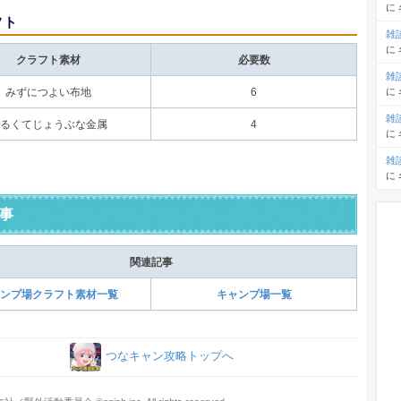
に
フト
雑
に
クラフト素材
必要数
雑
に
みずにつよい布地
6
雑
るくてじょうぶな金属
4
に
雑
に
事
関連記事
ンプ場クラフト素材一覧
キャンプ場一覧
つなキャン攻略トップへ