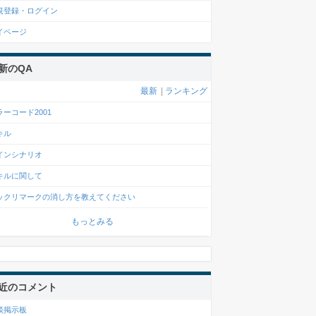
規登録・ログイン
イページ
新のQA
最新
|
ランキング
ラーコード2001
キル
インシナリオ
キルに関して
ックリマークの消し方を教えてください
もっとみる
近のコメント
談掲示板