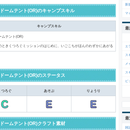
新
ドームテント(OR)のキャンプスキル
マ
キャンプスキル
最
ムテント(OR)
のときくつろぐミッションのはじめに、いごこちがほんのわずかにあがる
エ
ス
メ
ス
ドームテント(OR)のステータス
ビ
くつろぐ
あそぶ
りょうり
最
ドームテント(OR)クラフト素材
雑