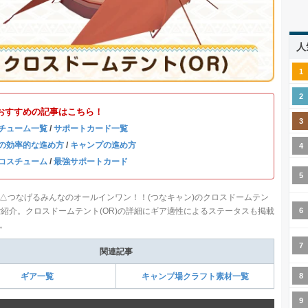
人
おすすめの記事はこちら！
チューム一覧
/
サポートカード一覧
の効率的な進め方
/
キャンプの進め方
コスチューム
/
最強サポートカード
△つなげるみんなのオールインワン！！(つなキャン)のクロスドームテン
をご紹介。クロスドームテント(OR)の詳細にギア適性によるステータスも掲載
。
関連記事
ギア一覧
キャンプ場クラフト素材一覧