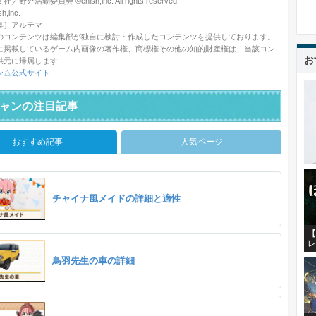
野外活動委員会 ©enish,inc. All rights reserved.
,inc.
集］アルテマ
のコンテンツは編集部が独自に検討・作成したコンテンツを提供しております。
に掲載しているゲーム内画像の著作権、商標権その他の知的財産権は、当該コン
お
供元に帰属します
ン△公式サイト
ャンの注目記事
おすすめ記事
人気ページ
チャイナ風メイドの詳細と適性
【
レ
鳥羽先生の車の詳細