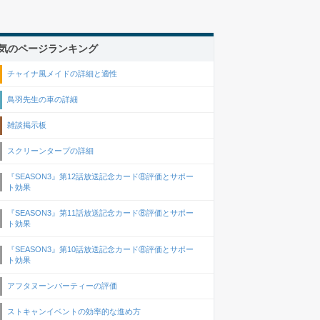
気のページランキング
チャイナ風メイドの詳細と適性
鳥羽先生の車の詳細
雑談掲示板
スクリーンタープの詳細
『SEASON3』第12話放送記念カード⑧評価とサポー
ト効果
『SEASON3』第11話放送記念カード⑧評価とサポー
ト効果
『SEASON3』第10話放送記念カード⑧評価とサポー
ト効果
アフタヌーンパーティーの評価
ストキャンイベントの効率的な進め方