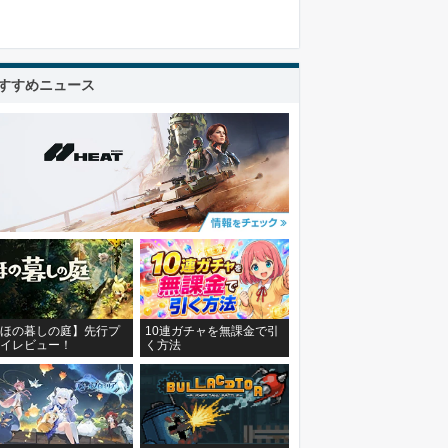
すすめニュース
ほの暮しの庭】先行プ
10連ガチャを無課金で引
イレビュー！
く方法