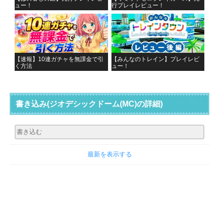
ュー！
行プレイレビュー！
【速報】10連ガチャを無課金で引
【みんなのトレイン】プレイレビ
く方法
ュー！
書き込み
(ジオデシックドーム(MC)の詳細)
最新を表示する