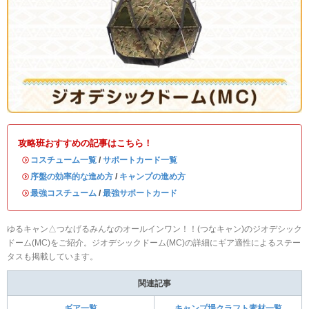
攻略班おすすめの記事はこちら！
・
コスチューム一覧
/
サポートカード一覧
・
序盤の効率的な進め方
/
キャンプの進め方
・
最強コスチューム
/
最強サポートカード
ゆるキャン△つなげるみんなのオールインワン！！(つなキャン)のジオデシック
ドーム(MC)をご紹介。ジオデシックドーム(MC)の詳細にギア適性によるステー
タスも掲載しています。
関連記事
ギア一覧
キャンプ場クラフト素材一覧