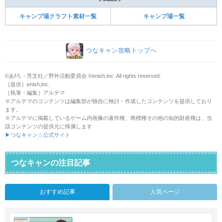
キャンプ場クラフト素材一覧
キャンプ場一覧
つなキャン攻略トップへ
©あfろ・芳文社／野外活動委員会 ©enish,inc. All rights reserved.
［提供］enish,inc.
［執筆・編集］アルテマ
※アルテマのコンテンツは編集部が独自に検討・作成したコンテンツを提供しており
ます。
※アルテマに掲載しているゲーム内画像の著作権、商標権その他の知的財産権は、当
該コンテンツの提供元に帰属します
▶つなキャン△公式サイト
つなキャンの注目記事
おすすめ記事
人気ページ