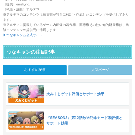
［提供］enish,inc.
［執筆・編集］アルテマ
※アルテマのコンテンツは編集部が独自に検討・作成したコンテンツを提供しており
ます。
※アルテマに掲載しているゲーム内画像の著作権、商標権その他の知的財産権は、当
該コンテンツの提供元に帰属します
▶つなキャン△公式サイト
つなキャンの注目記事
おすすめ記事
人気ページ
犬みくじゲット評価とサポート効果
『SEASON3』第12話放送記念カード⑧評価と
サポート効果