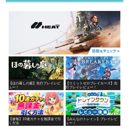
【ほの暮しの庭】先行プレイレビ
【リミットゼロブレイカーズ】先
ュー！
行プレイレビュー！
【速報】10連ガチャを無課金で引
【みんなのトレイン】プレイレビ
く方法
ュー！