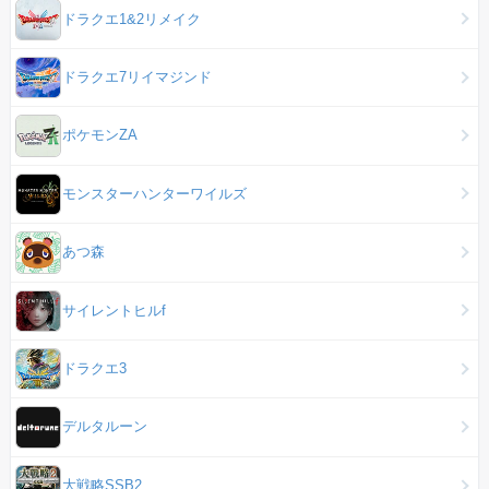
ドラクエ1&2リメイク
ドラクエ7リイマジンド
ポケモンZA
モンスターハンターワイルズ
あつ森
サイレントヒルf
ドラクエ3
デルタルーン
大戦略SSB2