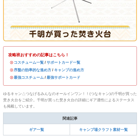
攻略班おすすめの記事はこちら！
・
コスチューム一覧
/
サポートカード一覧
・
序盤の効率的な進め方
/
キャンプの進め方
・
最強コスチューム
/
最強サポートカード
ゆるキャン△つなげるみんなのオールインワン！！(つなキャン)の千明が買った
焚き火台をご紹介。千明が買った焚き火台の詳細にギア適性によるステータス
も掲載しています。
関連記事
ギア一覧
キャンプ場クラフト素材一覧