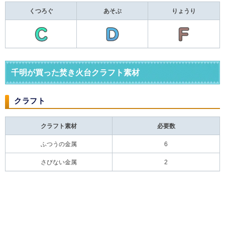
くつろぐ
あそぶ
りょうり
千明が買った焚き火台クラフト素材
クラフト
クラフト素材
必要数
ふつうの金属
6
さびない金属
2