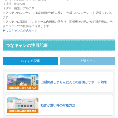
［提供］enish,inc.
［執筆・編集］アルテマ
※アルテマのコンテンツは編集部が独自に検討・作成したコンテンツを提供しており
ます。
※アルテマに掲載しているゲーム内画像の著作権、商標権その他の知的財産権は、当
該コンテンツの提供元に帰属します
▶つなキャン△公式サイト
つなキャンの注目記事
おすすめ記事
人気ページ
山梨銘菓しまりんだんごの評価とサポート効果
動作が重い時の対処方法