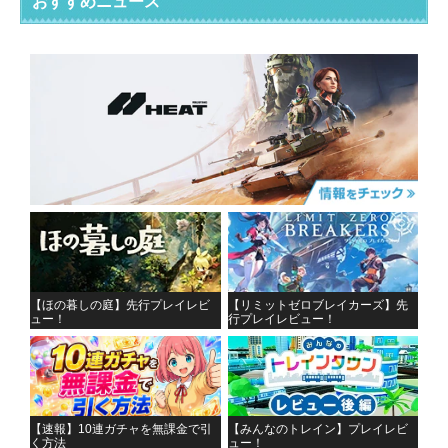
おすすめニュース
【ほの暮しの庭】先行プレイレビ
【リミットゼロブレイカーズ】先
ュー！
行プレイレビュー！
【速報】10連ガチャを無課金で引
【みんなのトレイン】プレイレビ
く方法
ュー！