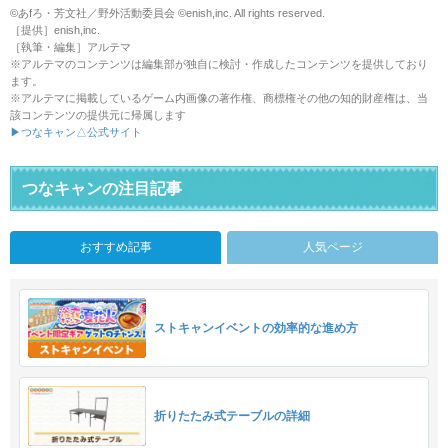
©あfろ・芳文社／野外活動委員会 ©enish,inc. All rights reserved.
［提供］enish,inc.
［執筆・編集］アルテマ
※アルテマのコンテンツは編集部が独自に検討・作成したコンテンツを提供しており
ます。
※アルテマに掲載しているゲーム内画像の著作権、商標権その他の知的財産権は、当
該コンテンツの提供元に帰属します
▶つなキャン△公式サイト
つなキャンの注目記事
おすすめ記事
人気ページ
ストキャンイベントの効率的な進め方
折りたたみ式テーブルの詳細