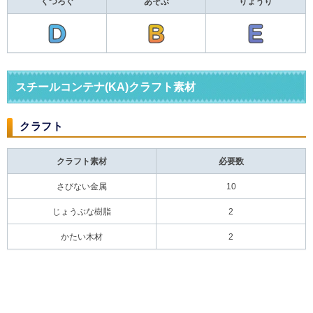
くつろぐ
あそぶ
りょうり
スチールコンテナ(KA)クラフト素材
クラフト
クラフト素材
必要数
さびない金属
10
じょうぶな樹脂
2
かたい木材
2