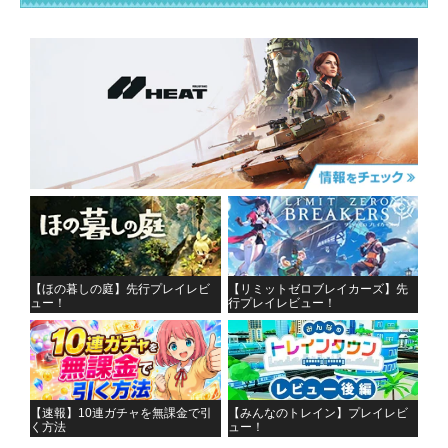
【ほの暮しの庭】先行プレイレビ
【リミットゼロブレイカーズ】先
ュー！
行プレイレビュー！
【速報】10連ガチャを無課金で引
【みんなのトレイン】プレイレビ
く方法
ュー！