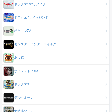
ドラクエ1&2リメイク
ドラクエ7リイマジンド
ポケモンZA
モンスターハンターワイルズ
あつ森
サイレントヒルf
ドラクエ3
デルタルーン
大戦略SSB2