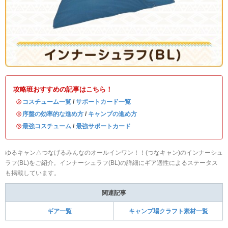
攻略班おすすめの記事はこちら！
・
コスチューム一覧
/
サポートカード一覧
・
序盤の効率的な進め方
/
キャンプの進め方
・
最強コスチューム
/
最強サポートカード
ゆるキャン△つなげるみんなのオールインワン！！(つなキャン)のインナーシュ
ラフ(BL)をご紹介。インナーシュラフ(BL)の詳細にギア適性によるステータス
も掲載しています。
関連記事
ギア一覧
キャンプ場クラフト素材一覧