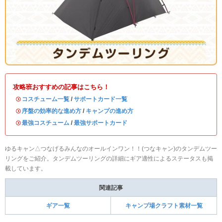
攻略班おすすめの記事はこちら！
・
コスチューム一覧
/
サポートカード一覧
・
序盤の効率的な進め方
/
キャンプの進め方
・
最強コスチューム
/
最強サポートカード
ゆるキャン△つなげるみんなのオールインワン！！(つなキャン)のタンデムツー
リングをご紹介。タンデムツーリングの詳細にギア適性によるステータスも掲
載しています。
関連記事
ギア一覧
キャンプ場クラフト素材一覧