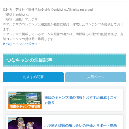
©あfろ・芳文社／野外活動委員会 ©enish,inc. All rights reserved.
［提供］enish,inc.
［執筆・編集］アルテマ
※アルテマのコンテンツは編集部が独自に検討・作成したコンテンツを提供しており
ます。
※アルテマに掲載しているゲーム内画像の著作権、商標権その他の知的財産権は、当
該コンテンツの提供元に帰属します
▶つなキャン△公式サイト
つなキャンの注目記事
おすすめ記事
人気ページ
海辺のキャンプ場の情報とおすすめ編成｜スイ
カ割り
ホラ吹き姉妹の騙し合いの評価とサポート効果