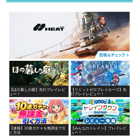
【ほの暮しの庭】先行プレイレビ
【リミットゼロブレイカーズ】先
ュー！
行プレイレビュー！
【速報】10連ガチャを無課金で引
【みんなのトレイン】プレイレビ
く方法
ュー！