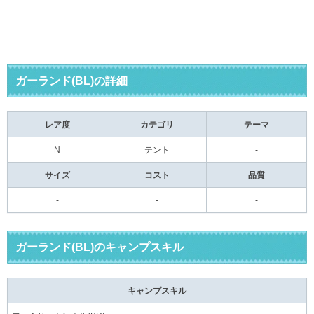
ガーランド(BL)の詳細
レア度
カテゴリ
テーマ
N
テント
-
サイズ
コスト
品質
-
-
-
ガーランド(BL)のキャンプスキル
キャンプスキル