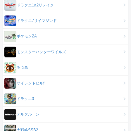
ドラクエ1&2リメイク
ドラクエ7リイマジンド
ポケモンZA
モンスターハンターワイルズ
あつ森
サイレントヒルf
ドラクエ3
デルタルーン
大戦略SSB2