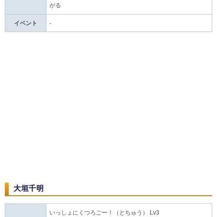
がる
イベント
-
大垣千明
いっしょにくつろごー！（とちゅう） Lv3