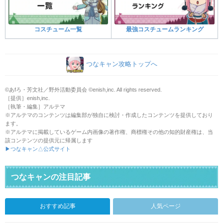
コスチューム一覧
最強コスチュームランキング
つなキャン攻略トップへ
©あfろ・芳文社／野外活動委員会 ©enish,inc. All rights reserved.
［提供］enish,inc.
［執筆・編集］アルテマ
※アルテマのコンテンツは編集部が独自に検討・作成したコンテンツを提供しており
ます。
※アルテマに掲載しているゲーム内画像の著作権、商標権その他の知的財産権は、当
該コンテンツの提供元に帰属します
▶つなキャン△公式サイト
つなキャンの注目記事
おすすめ記事
人気ページ