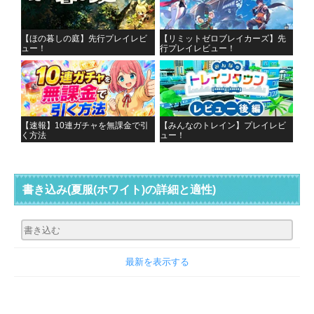
【ほの暮しの庭】先行プレイレビ
【リミットゼロブレイカーズ】先
ュー！
行プレイレビュー！
【速報】10連ガチャを無課金で引
【みんなのトレイン】プレイレビ
く方法
ュー！
書き込み
(夏服(ホワイト)の詳細と適性)
最新を表示する