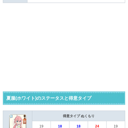
夏服(ホワイト)のステータスと得意タイプ
得意タイプ
ぬくもり
19
18
18
24
19