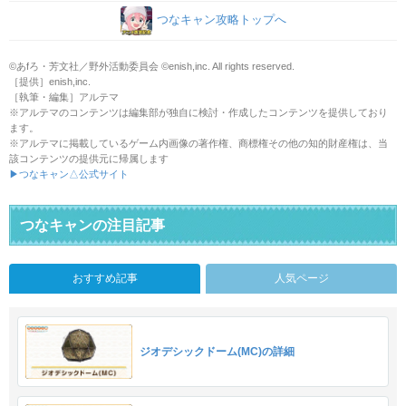
つなキャン攻略トップへ
©あfろ・芳文社／野外活動委員会 ©enish,inc. All rights reserved.
［提供］enish,inc.
［執筆・編集］アルテマ
※アルテマのコンテンツは編集部が独自に検討・作成したコンテンツを提供しており
ます。
※アルテマに掲載しているゲーム内画像の著作権、商標権その他の知的財産権は、当
該コンテンツの提供元に帰属します
▶つなキャン△公式サイト
つなキャンの注目記事
おすすめ記事
人気ページ
ジオデシックドーム(MC)の詳細