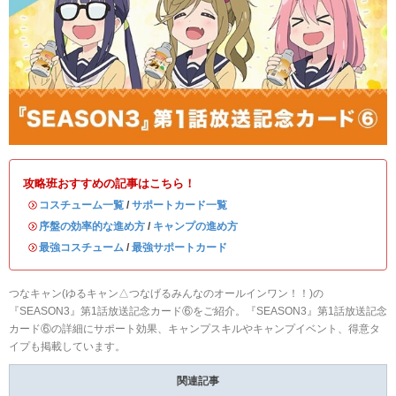
攻略班おすすめの記事はこちら！
・
コスチューム一覧
/
サポートカード一覧
・
序盤の効率的な進め方
/
キャンプの進め方
・
最強コスチューム
/
最強サポートカード
つなキャン(ゆるキャン△つなげるみんなのオールインワン！！)の
『SEASON3』第1話放送記念カード⑥をご紹介。『SEASON3』第1話放送記念
カード⑥の詳細にサポート効果、キャンプスキルやキャンプイベント、得意タ
イプも掲載しています。
関連記事