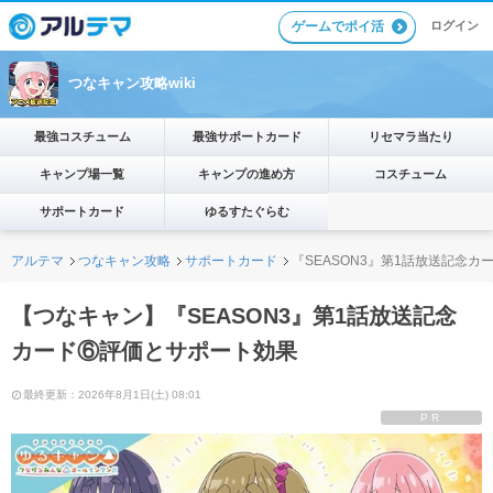
ゲームでポイ活
ログイン
つなキャン攻略wiki
最強コスチューム
最強サポートカード
リセマラ当たり
キャンプ場一覧
キャンプの進め方
コスチューム
サポートカード
ゆるすたぐらむ
アルテマ
つなキャン攻略
サポートカード
『SEASON3』第1話放送記念
【つなキャン】『SEASON3』第1話放送記念
カード⑥評価とサポート効果
最終更新：2026年8月1日(土) 08:01
PR