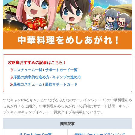
攻略班おすすめの記事はこちら！
・
コスチューム一覧
/
サポートカード一覧
・
序盤の効率的な進め方
/
キャンプの進め方
・
最強コスチューム
/
最強サポートカード
つなキャン(ゆるキャン△つなげるみんなのオールインワン！！)の中華料理をめ
しあがれ！をご紹介。中華料理をめしあがれ！の詳細にサポート効果、キャン
プスキルやキャンプイベント、得意タイプも掲載しています。
関連記事
サポートカード一覧
最強サポートカードランキング