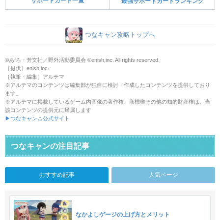
サポートカード一覧
最強サポートカードランキング
つなキャン攻略トップへ
©あfろ・芳文社／野外活動委員会 ©enish,inc. All rights reserved.
［提供］enish,inc.
［執筆・編集］アルテマ
※アルテマのコンテンツは編集部が独自に検討・作成したコンテンツを提供しており
ます。
※アルテマに掲載しているゲーム内画像の著作権、商標権その他の知的財産権は、当
該コンテンツの提供元に帰属します
▶つなキャン△公式サイト
つなキャンの注目記事
おすすめ記事
人気ページ
なかよしゲージの上げ方とメリット