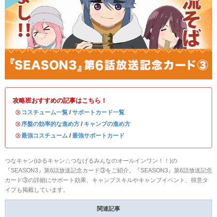
攻略班おすすめの記事はこちら！
・
コスチューム一覧
/
サポートカード一覧
・
序盤の効率的な進め方
/
キャンプの進め方
・
最強コスチューム
/
最強サポートカード
つなキャン(ゆるキャン△つなげるみんなのオールインワン！！)の
『SEASON3』第6話放送記念カード③をご紹介。『SEASON3』第6話放送記念
カード③の詳細にサポート効果、キャンプスキルやキャンプイベント、得意タ
イプも掲載しています。
関連記事