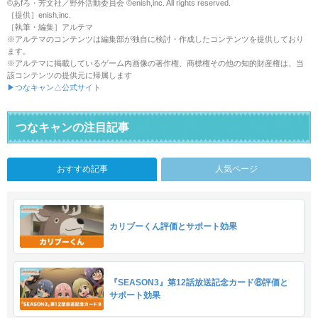
©あfろ・芳文社／野外活動委員会 ©enish,inc. All rights reserved.
［提供］enish,inc.
［執筆・編集］アルテマ
※アルテマのコンテンツは編集部が独自に検討・作成したコンテンツを提供しており
ます。
※アルテマに掲載しているゲーム内画像の著作権、商標権その他の知的財産権は、当
該コンテンツの提供元に帰属します
▶つなキャン△公式サイト
つなキャンの注目記事
おすすめ記事
人気ページ
カリブーくん評価とサポート効果
『SEASON3』第12話放送記念カード⑧評価と
サポート効果