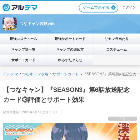
ゲームでポイ活
ログイン
つなキャン攻略wiki
最強コスチューム
最強サポートカード
リセマラ当たり
キャンプ場一覧
キャンプの進め方
コスチューム
サポートカード
ゆるすたぐらむ
アルテマ
つなキャン攻略
サポートカード
『SEASON3』第6話放送記念
【つなキャン】『SEASON3』第6話放送記念
カード③評価とサポート効果
最終更新：2026年8月1日(土) 08:01
PR