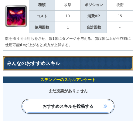
種類
攻撃
後衛
ポジション
コスト
10
消費AP
15
使用回数
1
合計回数
-
敵を操り同士討ちをさせ、敵1体にダメージを与える。(敵2体以上が生存時に
使用可能)Lvが上がると威力が上昇する。
みんなのおすすめスキル
ステンノーのスキルアンケート
まだ投票がありません
おすすめスキルを投稿する