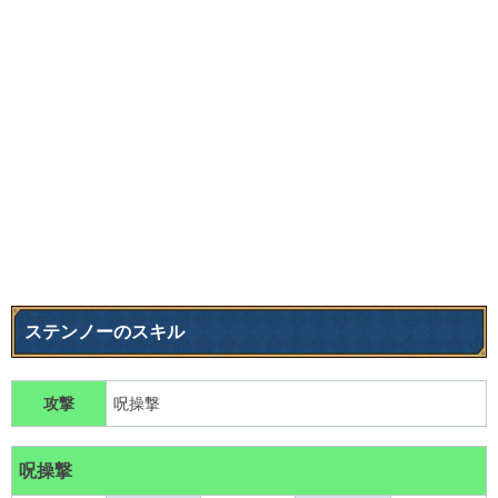
ステンノーのスキル
攻撃
呪操撃
呪操撃