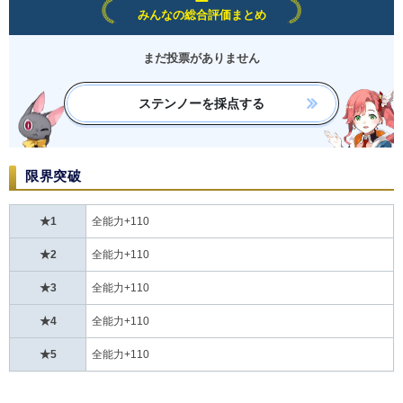
みんなの総合評価まとめ
まだ投票がありません
ステンノーを採点する
限界突破
★1
全能力+110
★2
全能力+110
★3
全能力+110
★4
全能力+110
★5
全能力+110