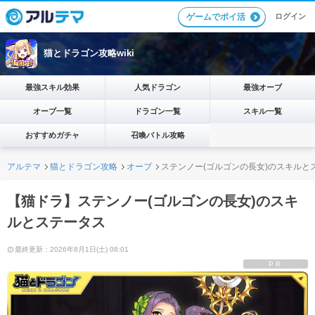
ログイン
ゲームでポイ活
猫とドラゴン攻略wiki
最強スキル効果
人気ドラゴン
最強オーブ
オーブ一覧
ドラゴン一覧
スキル一覧
おすすめガチャ
召喚バトル攻略
アルテマ
猫とドラゴン攻略
オーブ
ステンノー(ゴルゴンの長女)のスキルと
【猫ドラ】ステンノー(ゴルゴンの長女)のスキ
ルとステータス
最終更新：2026年8月1日(土) 08:01
PR