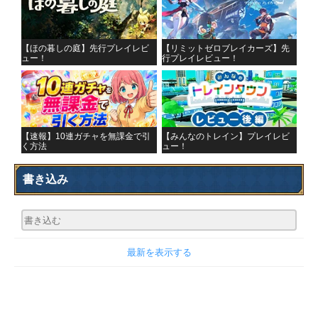
【ほの暮しの庭】先行プレイレビ
【リミットゼロブレイカーズ】先
ュー！
行プレイレビュー！
【速報】10連ガチャを無課金で引
【みんなのトレイン】プレイレビ
く方法
ュー！
書き込み
最新を表示する