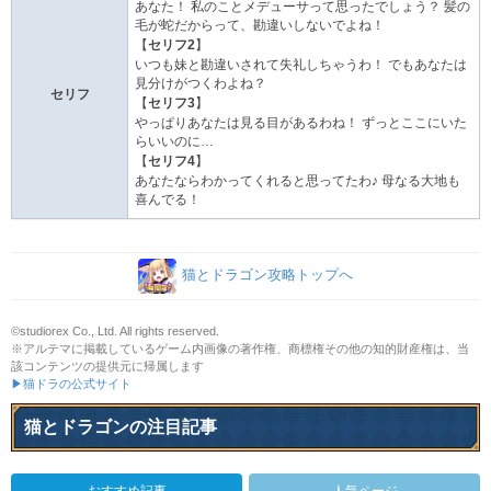
あなた！ 私のことメデューサって思ったでしょう？ 髪の
毛が蛇だからって、勘違いしないでよね！
【
セリフ2
】
いつも妹と勘違いされて失礼しちゃうわ！ でもあなたは
見分けがつくわよね？
セリフ
【
セリフ3
】
やっぱりあなたは見る目があるわね！ ずっとここにいた
らいいのに…
【
セリフ4
】
あなたならわかってくれると思ってたわ♪ 母なる大地も
喜んでる！
猫とドラゴン攻略トップへ
©studiorex Co., Ltd. All rights reserved.
※アルテマに掲載しているゲーム内画像の著作権、商標権その他の知的財産権は、当
該コンテンツの提供元に帰属します
▶猫ドラの公式サイト
猫とドラゴンの注目記事
おすすめ記事
人気ページ