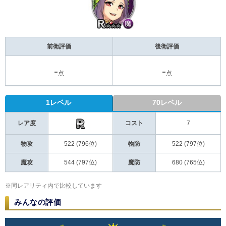
前衛評価
後衛評価
-
-
点
点
1レベル
70レベル
レア度
コスト
7
物攻
522 (796位)
物防
522 (797位)
魔攻
544 (797位)
魔防
680 (765位)
※同レアリティ内で比較しています
みんなの評価