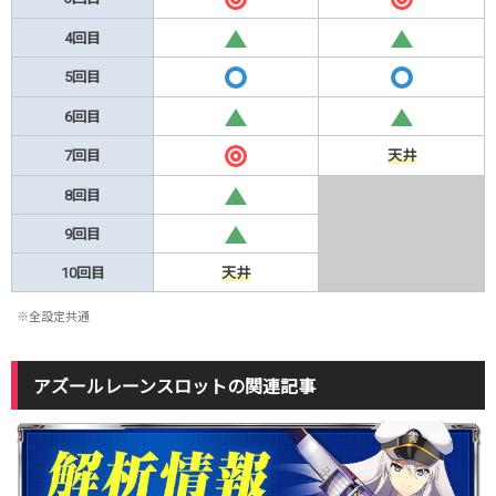
◎
◎
4回目
△
△
5回目
〇
〇
6回目
△
△
7回目
天井
◎
8回目
△
9回目
△
10回目
天井
※全設定共通
アズールレーンスロットの関連記事