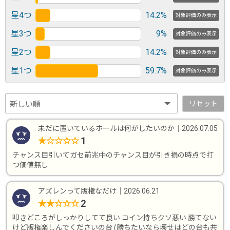
星4つ
14.2%
対象評価のみ表示
星3つ
9%
対象評価のみ表示
星2つ
14.2%
対象評価のみ表示
星1つ
59.7%
対象評価のみ表示
リセット
未だに置いているホールは何がしたいのか
｜
2026.07.05
1
★
☆
☆
☆
☆
チャンス目引いてガセ前兆中のチャンス目が引き損の時点で打
つ価値無し
アズレンって版権なだけ
｜
2026.06.21
2
★
★
☆
☆
☆
叩きどころがしっかりしてて良い コイン持ちクソ悪い 勝てない
けど版権楽しんでくださいの台 (勝ちたいなら壊せはどの台も共