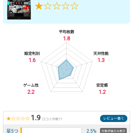
★
☆
☆
☆
☆
平均枚数
1.8
設定判別
天井性能
1.6
1.3
ゲーム性
安定感
2.2
1.2
1.9
★
☆
☆
☆
☆
レビュー書く
口コミ件数77
星5つ
2.5%
対象評価のみ表示