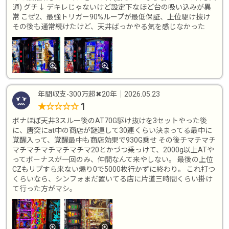
通) グチ↓ デキレじゃないけど設定下なほど台の吸い込みが異
常 こぜ2、最強トリガー90%ループが最低保証、上位駆け抜け
その後も通常続けたけど、天井ばっかやる気を感じなかった
年間収支-300万超✖︎20年
｜
2026.05.23
1
★
☆
☆
☆
☆
ボナほぼ天井3スルー後のAT70G駆け抜けを3セットやった後
に、唐突にat中の商店が謎連して30連くらい決まってる最中に
覚醒入って、覚醒最中も商店効果で930G乗せ その後チマチマチ
マチマチマチマチマチマ20とかづつ乗っけて、2000g以上ATや
ってボーナスが一回のみ、仲間なんて来やしない。 最後の上位
CZもリプすら来ない煽り0で5000枚行かずに終わり。 これ打つ
くらいなら、シンフォまだ置いてる店に片道三時間くらい掛け
て行った方がマシ。