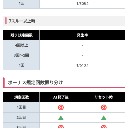
1回
1/308.2
7スルー以上時
残り規定回数
発生率
4回以上
-
3回～2回
-
1回
1/510.1
ボーナス規定回数振り分け
規定回数
AT終了後
リセット時
1回目
◎
◎
2回目
△
△
3回目