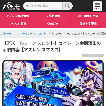
アズレン解析情報
天井期待値
終了画面の示唆
リセット恩恵
やめどき
設定判別要素
パチーモ
アズールレーン スロット
【アズールレーン スロット】セイレーン会話演
【アズールレーン スロット】セイレーン会話演出の
示唆内容【アズレン スマスロ】
PR