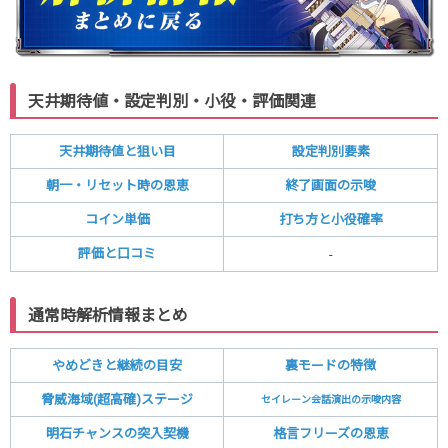
天井期待値・設定判別・小役・評価関連
天井期待値と狙い目
設定判別要素
朝一・リセット時の恩恵
終了画面の示唆
コイン単価
打ち方と小役確率
評価と口コミ
-
通常時解析情報まとめ
やめどきと継続の目安
裏モードの特徴
脅威海域(超高確)ステージ
セイレーン会話演出の示唆内容
明石チャンスの突入契機
格言フリーズの恩恵