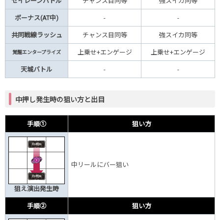
セイレーンバトル
チャンス目同等
強スイカ同等
ボーナス(AT中)
-
-
共同戦線ラッシュ
チャンス目同等
強スイカ同等
上乗せ+エンゲージ
上乗せ+エンゲージ
覚醒エンタープライズ
天城バトル
-
-
中押し発生時の狙い方と出目
手順①
狙い方
中リールにバー狙い
狙え演出発生時
手順②
狙い方