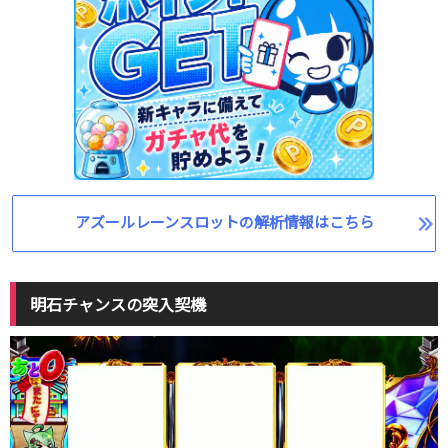
アズールレーンスロットの解析情報はこちら
明石チャンスの突入契機