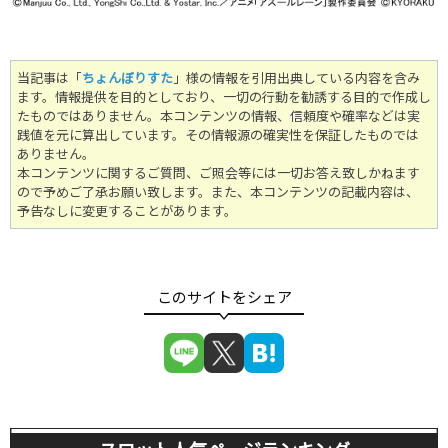
当記事は「
ちょんぼりすた
」様の情報を引用出典している内容を含み
ます。情報提供を目的としており、一切の行動を勧誘する目的で作成し
たものではありません。
本コンテンツの情報、信頼度や確率などは実
践値を元に算出しています。その情報源の確実性を保証したものでは
ありません。
本コンテンツに関するご質問、ご照会等には一切お答え致しかねます
ので予めご了承お願い致します。また、本コンテンツの記載内容は、
予告なしに変更することがあります。