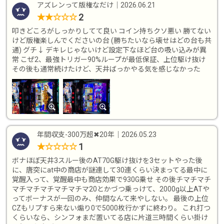
アズレンって版権なだけ
｜
2026.06.21
2
★
★
☆
☆
☆
叩きどころがしっかりしてて良い コイン持ちクソ悪い 勝てない
けど版権楽しんでくださいの台 (勝ちたいなら壊せはどの台も共
通) グチ↓ デキレじゃないけど設定下なほど台の吸い込みが異
常 こぜ2、最強トリガー90%ループが最低保証、上位駆け抜け
その後も通常続けたけど、天井ばっかやる気を感じなかった
年間収支-300万超✖︎20年
｜
2026.05.23
1
★
☆
☆
☆
☆
ボナほぼ天井3スルー後のAT70G駆け抜けを3セットやった後
に、唐突にat中の商店が謎連して30連くらい決まってる最中に
覚醒入って、覚醒最中も商店効果で930G乗せ その後チマチマチ
マチマチマチマチマチマ20とかづつ乗っけて、2000g以上ATや
ってボーナスが一回のみ、仲間なんて来やしない。 最後の上位
CZもリプすら来ない煽り0で5000枚行かずに終わり。 これ打つ
くらいなら、シンフォまだ置いてる店に片道三時間くらい掛け