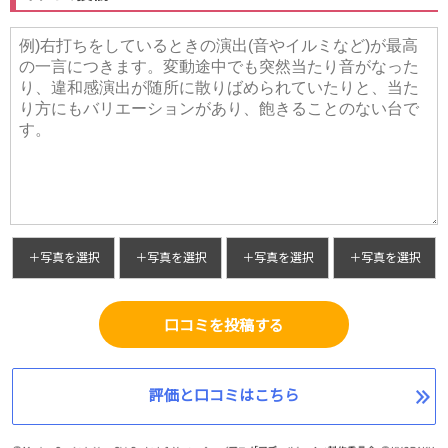
＋写真を選択
＋写真を選択
＋写真を選択
＋写真を選択
口コミを投稿する
評価と口コミはこちら